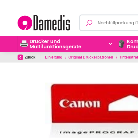
Drucker und
Kom
Multifunktionsgeräte
Dru
Zuück
Einleitung
/
Original Druckerpatronen
/
Tintenstr