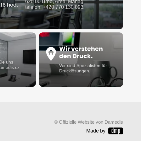
620 00 Brno, Areál Manag
-16 hod.
telefon: +420 770 130 093
Wir verstehen
e
den Druck.
Sie uns
Wir sind Spezialisten für
damedis.cz
Drucklösungen.
© Offizielle Website von Damedis
Made by