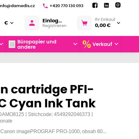
info@damedis.cz
+420 770 130 093
Ihr Einkauf
Einloggen
€
0,00 €
Registrieren
Büropapier und
Verkauf
andere
 cartridge PFI-
C Cyan Ink Tank
|
|
DAMO8125
Strichcode:
4549292046373
onate
 s Canon imagePROGRAF PRO-1000, obsah 80...