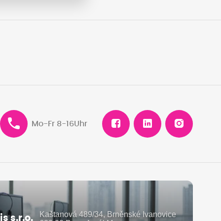
Mo-Fr 8-16Uhr
Kaštanová 489/34, Brněnské Ivanovice
 s.r.o.