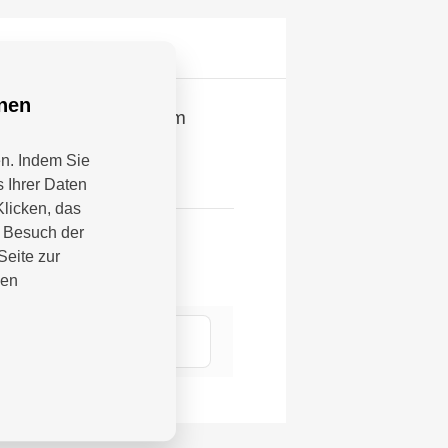
nnen
afií formátu 10x15cm
en. Indem Sie
 Ihrer Daten
Klicken, das
m Besuch der
Seite zur
nen
7807 Krefeld, DE;