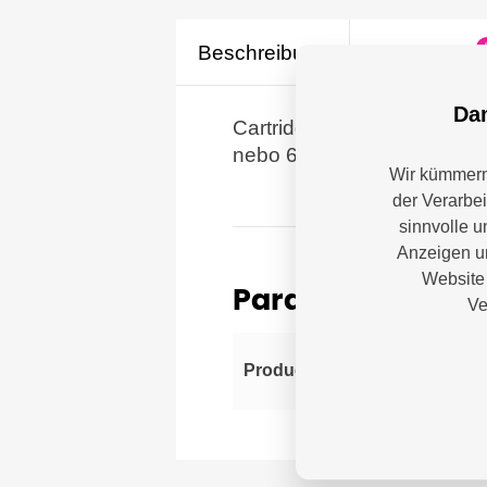
Beschreibung
Parameter
Dam
Cartridge azurová, pro C
nebo 675 fotografií formátu
Wir kümmern 
der Verarbe
sinnvolle u
Anzeigen un
Website 
Parameter
Ve
Can
Producer
imp