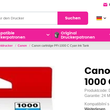
Suchen
patible
Original
ckerpatronen
Druckerpatronen
ahldrucker
/
Canon
/
Canon cartridge PFI-1000 C Cyan Ink Tank
Canon
1000 
Produktcode:
Garantie:
24 M
Kompatibilní
Weiterlesen