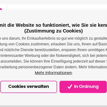
1
it die Website so funktioniert, wie Sie sie ke
anon imagePROGRAF PRO-1000, až 5025 stran fotogr
(Zustimmung zu Cookies)
 A2, 80ml
uns darum, Ihr Einkaufserlebnis so gut wie möglich zu gestalt
itung von Cookies zustimmen, erlauben Sie uns, Ihnen auf Basis
nd nützliche Dienste bereitzustellen, ersparen Ihnen unnötiges 
interessanter Werbung oder die Notwendigkeit, sich bei jede
anzumelden. Sie können Ihre Einwilligung jederzeit auf dieser 
rarbeitung personenbezogener Daten ändern. Mehr Informatio
Mehr Informationen
on - Canon Deutschland GMBH; Europark Fichtenhain A A10, 4
ressum@canon.de
Cookies verwalten
In Ordnung