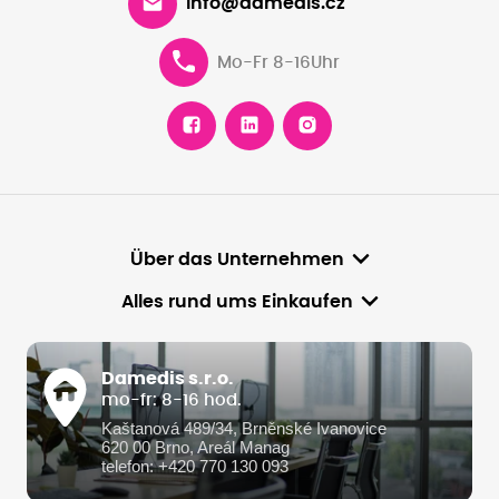
info@damedis.cz
Mo-Fr 8-16Uhr
Über das Unternehmen
Alles rund ums Einkaufen
Damedis s.r.o.
mo-fr: 8-16 hod.
Kaštanová 489/34, Brněnské Ivanovice
620 00 Brno, Areál Manag
telefon: +420 770 130 093