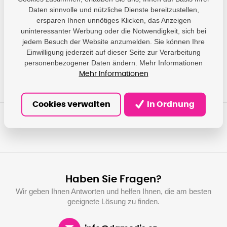
Canon - Canon
Daten sinnvolle und nützliche Dienste bereitzustellen,
Deutschland GMBH;
ersparen Ihnen unnötiges Klicken, das Anzeigen
Europark Fichtenhain A
Producer
A10, 47807 Krefeld,
uninteressanter Werbung oder die Notwendigkeit, sich bei
DE;
jedem Besuch der Website anzumelden. Sie können Ihre
impressum@canon.de
Einwilligung jederzeit auf dieser Seite zur Verarbeitung
personenbezogener Daten ändern. Mehr Informationen
Mehr Informationen
Cookies verwalten
In Ordnung
Haben Sie Fragen?
Wir geben Ihnen Antworten und helfen Ihnen, die am besten
geeignete Lösung zu finden.