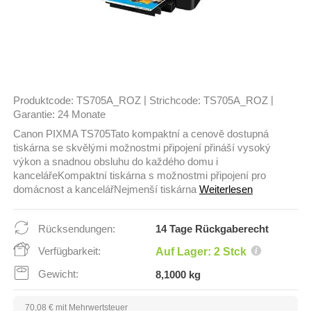
|
|
Produktcode:
TS705A_ROZ
Strichcode:
TS705A_ROZ
Garantie:
24 Monate
Canon PIXMA TS705Tato kompaktní a cenově dostupná
tiskárna se skvělými možnostmi připojení přináší vysoký
výkon a snadnou obsluhu do každého domu i
kancelářeKompaktní tiskárna s možnostmi připojení pro
domácnost a kancelářNejmenší tiskárna
Weiterlesen
Rücksendungen:
14 Tage Rückgaberecht
Verfügbarkeit:
Auf Lager: 2 Stck
Gewicht:
8,1000 kg
70,08 € mit Mehrwertsteuer