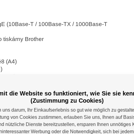
igE (10Base-T / 100Base-TX / 1000Base-T
o tiskárny Brother
ě8 (A4)
)
8 (A4)
istů za minutu)
it die Website so funktioniert, wie Sie sie ke
, 600 x 600 dpi
(Zustimmung zu Cookies)
)
uns darum, Ihr Einkaufserlebnis so gut wie möglich zu gestalt
mu připravenosti
itung von Cookies zustimmen, erlauben Sie uns, Ihnen auf Basis
nd nützliche Dienste bereitzustellen, ersparen Ihnen unnötiges 
imu spánku
interessanter Werbung oder die Notwendigkeit, sich bei jede