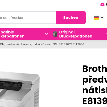
Suchen
patible
Original
ckerpatronen
Druckerpatronen
N, předváděcí tiskárna, nátisk 44 stran, SN: E81396C2F112686
Brot
předv
nátis
E813