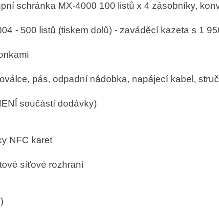
í schránka MX-4000 100 listů x 4 zásobníky, konvert
4 - 500 listů (tiskem dolů) - zaváděcí kazeta s 1 9
ponkami
fotoválce, pás, odpadní nádobka, napájecí kabel, str
NENÍ součástí dodávky)
čky NFC karet
tové síťové rozhraní
)