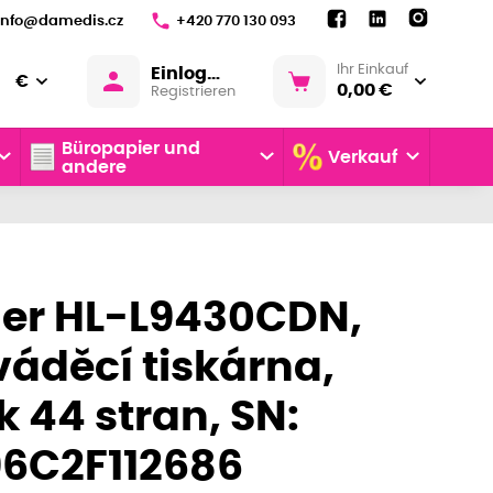
info@damedis.cz
+420 770 130 093
Ihr Einkauf
Einloggen
€
0,00 €
Registrieren
Büropapier und
Verkauf
andere
her HL-L9430CDN,
áděcí tiskárna,
k 44 stran, SN:
96C2F112686