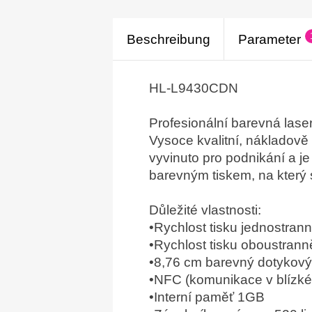
Beschreibung
Parameter
HL-L9430CDN
Profesionální barevná lase
Vysoce kvalitní, nákladově 
vyvinuto pro podnikání a j
barevným tiskem, na který s
Důležité vlastnosti:
•Rychlost tisku jednostran
•Rychlost tisku oboustrann
•8,76 cm barevný dotykový
•NFC (komunikace v blízkém
•Interní paměť 1GB