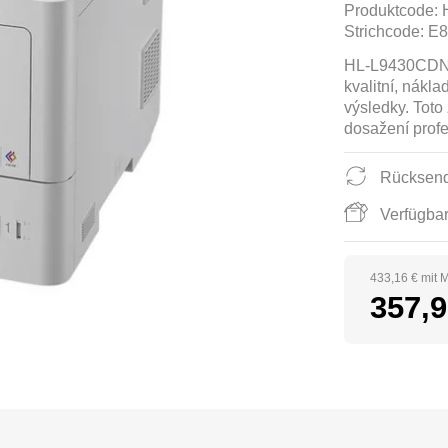
Produktcode:
Strichcode:
E8
HL-L9430CDN P
kvalitní, nákla
výsledky. Toto
dosažení prof
Rücksend
Verfügbar
433,16 € mit 
357,9