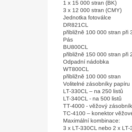
1 x 15 000 stran (BK)
3 x 12 000 stran (CMY)
Jednotka fotoválce
DR821CL
přibližně 100 000 stran při
Pás
BU800CL
přibližně 150 000 stran při
Odpadní nádobka
WT800CL
přibližně 100 000 stran
Volitelné zásobníky papíru
LT-330CL – na 250 listů
LT-340CL - na 500 listů
TT-4000 - věžový zásobník 
TC-4100 – konektor věžov
Maximální kombinace:
3 x LT-330CL nebo 2 x LT