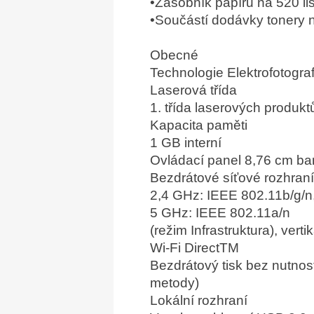
•Zásobník papíru na 520 lis
•Součástí dodávky tonery n
Obecné
Technologie Elektrofotograf
Laserová třída
1. třída laserových produkt
Kapacita paměti
1 GB interní
Ovládací panel 8,76 cm b
Bezdrátové síťové rozhraní 
2,4 GHz: IEEE 802.11b/g/n
5 GHz: IEEE 802.11a/n
(režim Infrastruktura), verti
Wi-Fi DirectTM
Bezdrátový tisk bez nutnos
metody)
Lokální rozhraní