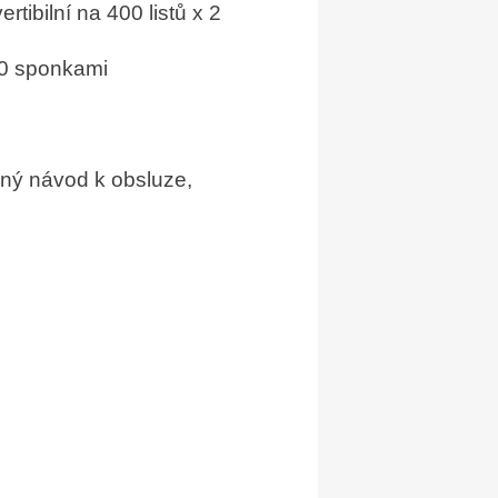
ibilní na 400 listů x 2
50 sponkami
učný návod k obsluze,