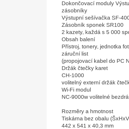
Dokončovací moduly Výstupn
zásobníky
Výstupní sešívačka SF-4000
Zásobník sponek SR100
2 kazety, každá s 5 000 s
Obsah balení
Přístroj, tonery, jednotka 
záruční list
(propojovací kabel do PC 
Držák čtečky karet
CH-1000
volitelný externí držák čte
Wi-Fi modul
NC-9000w volitelné bezdrá
Rozměry a hmotnost
Tiskárna bez obalu (ŠxHxV
442 x 541 x 40,3 mm