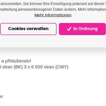
anzumelden. Sie können Ihre Einwilligung jederzeit auf dieser 
XL třída 3.0), BR-Script3, PDF verze 1.7, XPS verz
rarbeitung personenbezogener Daten ändern. Mehr Informatio
 škálovatelných fontů, 12 bitmapových fontů
Mehr Informationen
pt)
Cookies verwalten
In Ordnung
PCL)
, Interleaved 2 of 5, FIM (US-PostNet), Post Net (
r, ISBN(EAN), ISBN(UPC-E), Code128 (sady A,B, C)
 a příslušenství
 stran (BK) 3 x 6 500 stran (CMY)
er