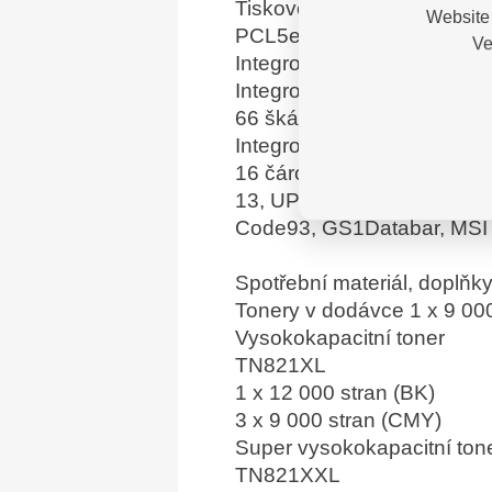
Tiskové jazyky
Website 
PCL5e, PCL5c, PCL6, (PCL 
Ve
Integrované fonty (PCL) 73
Integrované fonty (Postscri
66 škálovatelných fontů
Integrované čárové kódy (
16 čárových fontů – Code39
13, UPC-A, UPC-E, Codaba
Code93, GS1Databar, MSI
Spotřební materiál, doplňky
Tonery v dodávce 1 x 9 000
Vysokokapacitní toner
TN821XL
1 x 12 000 stran (BK)
3 x 9 000 stran (CMY)
Super vysokokapacitní ton
TN821XXL