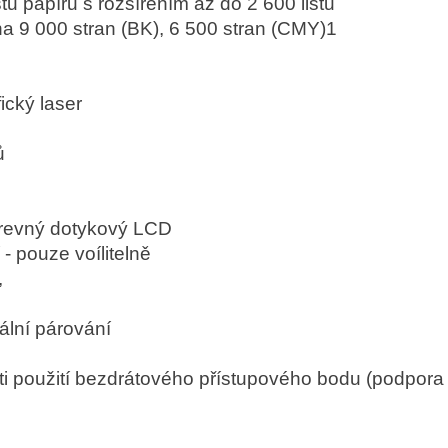
tů papíru s rozšířením až do 2 600 listů
a 9 000 stran (BK), 6 500 stran (CMY)1
ický laser
ů
arevný dotykový LCD
- pouze voílitelně
,
kální párování
ti použití bezdrátového přístupového bodu (podpora