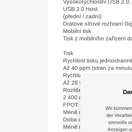
Vysokorychlostní USB 2.0,
USB 2.0 Host
(přední / zadní)
Drátové síťové rozhraní G
Mobilní tisk
Tisk z mobilního zařízení d
Tisk
Rychlost tisku jednostrann
Až 40 ppm (stran za minutu
Rychlost tisku oboustranně
Až 28 stran za minutu (14 l
Rozlišení
Dam
2 400 dpi (2 400 x 600 dpi)
FPOT (čas prvního výtisku
Wir kümmern 
Méně než 10 sekund z reži
der Verarbe
Doba ohřevu
sinnvolle u
Méně než 20 sekund z rež
Anzeigen un