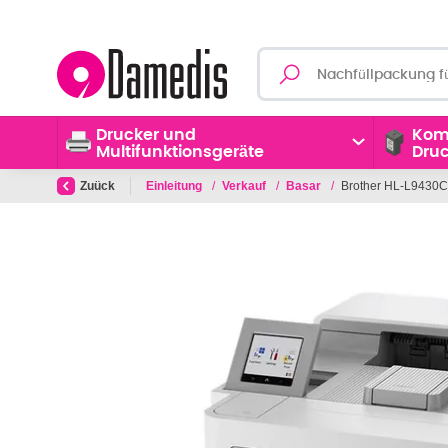
Drucker und
Kom
Multifunktionsgeräte
Dru
Zuück
Einleitung
/
Verkauf
/
Basar
/
Brother HL-L9430CD