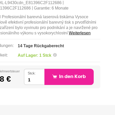
|
HL-L9430cdn_E81396C2F112686
|
1396C2F112686
Garantie:
6 Monate
rofesionální barevná laserová tiskárna Vysoce
dově efektivní profesionální barevný tisk s prvotřídními
 zařízení bylo vyvinuto pro podnikání a je navržené pro
esionálního výkonu s vysokorychlostní
Weiterlesen
ungen:
14 Tage Rückgaberecht
keit:
Auf Lager: 1 Stck
Mehrwertsteuer
Stck:
8 €
In den Korb