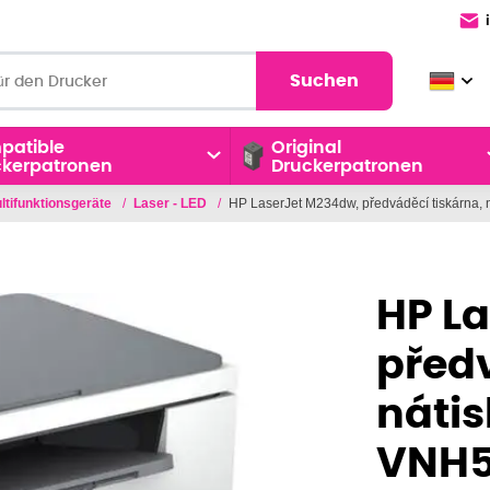
Suchen
patible
Original
ckerpatronen
Druckerpatronen
ltifunktionsgeräte
/
Laser - LED
/
HP LaserJet M234dw, předváděcí tiskárna,
HP L
předv
nátis
VNH5