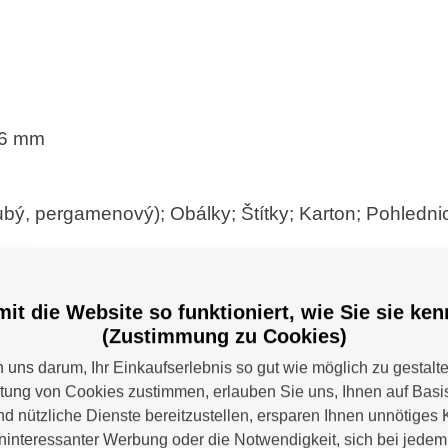
56 mm
rubý, pergamenový); Obálky; Štítky; Karton; Pohledni
ií
it die Website so funktioniert, wie Sie sie ke
(Zustimmung zu Cookies)
(listy)
uns darum, Ihr Einkaufserlebnis so gut wie möglich zu gestalt
itung von Cookies zustimmen, erlauben Sie uns, Ihnen auf Basis
 (listy)
nd nützliche Dienste bereitzustellen, ersparen Ihnen unnötiges 
interessanter Werbung oder die Notwendigkeit, sich bei jede