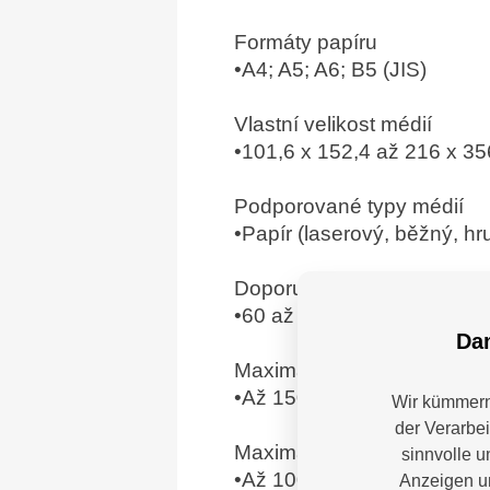
Formáty papíru
•A4; A5; A6; B5 (JIS)
Vlastní velikost médií
•101,6 x 152,4 až 216 x 3
Podporované typy médií
•Papír (laserový, běžný, h
Doporučená hmotnost méd
•60 až 163 g/m2
Dam
Maximální vstupní kapacita 
•Až 150 listů
Wir kümmern 
der Verarbe
Maximální výstupní kapacita
sinnvolle u
•Až 100 listů
Anzeigen un