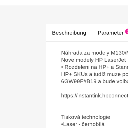
Beschreibung
Parameter
Náhrada za modely M130/
Nove modely HP LaserJet
• Rozdeleni na HP+ a Stand
HP+ SKUs a tudíž muze pou
6GW99F#B19 a bude volba na
https://instantink.hpconn
Tisková technologie
•Laser - černobílá