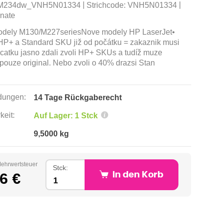
|
|
M234dw_VNH5N01334
Strichcode:
VNH5N01334
nate
odely M130/M227seriesNove modely HP LaserJet•
HP+ a Standard SKU již od počátku = zakaznik musi
catku jasno zdali zvoli HP+ SKUs a tudíž muze
 pouze original. Nebo zvoli o 40% drazsi Stan
ungen:
14 Tage Rückgaberecht
keit:
Auf Lager: 1 Stck
9,5000 kg
Mehrwertsteuer
Stck:
6 €
In den Korb