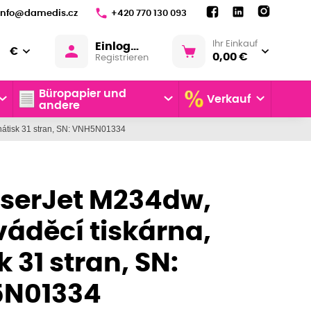
info@damedis.cz
+420 770 130 093
Ihr Einkauf
Einloggen
€
0,00 €
Registrieren
Büropapier und
Verkauf
andere
 nátisk 31 stran, SN: VNH5N01334
aserJet M234dw,
áděcí tiskárna,
k 31 stran, SN:
N01334