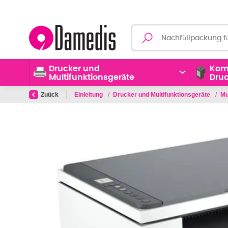
Drucker und
Kom
Multifunktionsgeräte
Dru
Zuück
Einleitung
/
Drucker und Multifunktionsgeräte
/
Mu