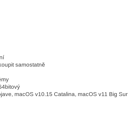
ní
akoupit samostatně
témy
64bitový
ave, macOS v10.15 Catalina, macOS v11 Big Sur