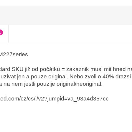
1
M227series
ard SKU již od počátku = zakaznik musi mit hned na 
zivat jen a pouze original. Nebo zvoli o 40% drazs
 nem jestli pouzije original/neoriginal.
ected.com/cz/cs/l/v2?jumpid=va_93a4d357cc