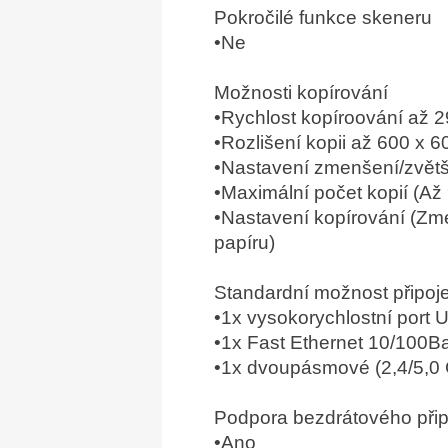
Pokročilé funkce skeneru
•Ne
Možnosti kopírování
•Rychlost kopíroování až 2
•Rozlišení kopii až 600 x 6
•Nastavení zmenšení/zvětš
•Maximální počet kopií (Až
•Nastavení kopírování (Zme
papíru)
Standardní možnost připoj
•1x vysokorychlostní port 
•1x Fast Ethernet 10/100
•1x dvoupásmové (2,4/5,0 
Podpora bezdrátového přip
•Ano