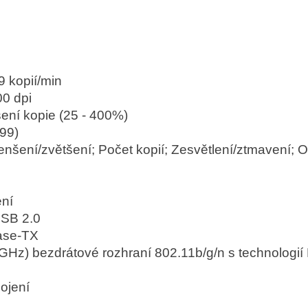
9 kopií/min
00 dpi
ení kopie (25 - 400%)
 99)
nšení/zvětšení; Počet kopií; Zesvětlení/ztmavení; O
ení
USB 2.0
Base-TX
GHz) bezdrátové rozhraní 802.11b/g/n s technologi
ojení