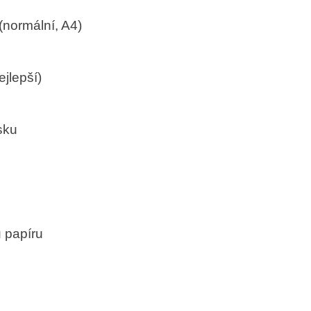
(normální, A4)
ejlepší)
sku
 papíru