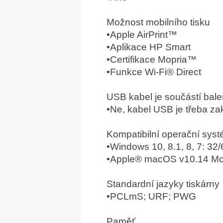
Možnost mobilního tisku
•Apple AirPrint™
•Aplikace HP Smart
•Certifikace Mopria™
•Funkce Wi-Fi® Direct
USB kabel je součástí bale
•Ne, kabel USB je třeba z
Kompatibilní operační sys
•Windows 10, 8.1, 8, 7: 32/
•Apple® macOS v10.14 Moj
Standardní jazyky tiskárny
•PCLmS; URF; PWG
Paměť