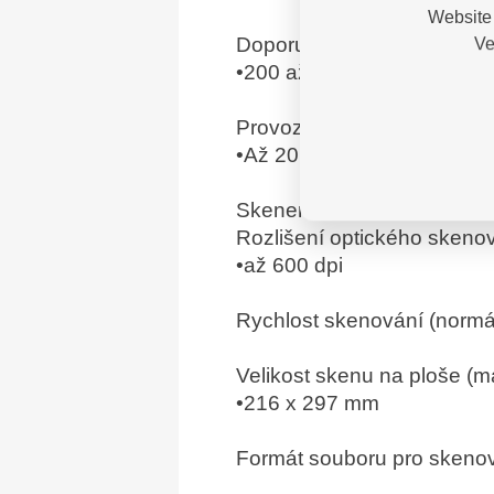
Website 
Doporučený počet stran z
Ve
•200 až 2 000
Provozní zátěž (měsíční, A
•Až 20 000
Skener
Rozlišení optického skeno
•až 600 dpi
Rychlost skenování (normál
Velikost skenu na ploše (m
•216 x 297 mm
Formát souboru pro skeno