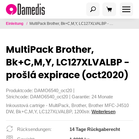
Einleitung
/
MultiPack Brother, Bk+C,M,Y, LC127XLVALBP - prošlá expirace (oct2020)
MultiPack Brother,
Bk+C,M,Y, LC127XLVALBP -
prošlá expirace (oct2020)
|
Produktcode:
DAMO6540_oct20
|
Strichcode:
DAMO6540_oct20
Garantie:
24 Monate
Inkoustová cartrige - MultiPack, Brother, Brother MFC-J4510
DW, Bk+C,M,Y, LC127XLVALBP, 1200str.
Weiterlesen
Rücksendungen:
14 Tage Rückgaberecht