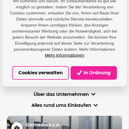
Haben Sie Fragen?
Wir kümmern uns darum, Ihr Einkaufserlebnis so gut wie
möglich zu gestalten. Indem Sie der Verarbeitung von
Wir geben Ihnen Antworten und helfen Ihnen, die am besten
geeignete Lösung zu finden.
Cookies zustimmen, erlauben Sie uns, Ihnen auf Basis Ihrer
Daten sinnvolle und nützliche Dienste bereitzustellen,
ersparen Ihnen unnötiges Klicken, das Anzeigen
info@damedis.cz
uninteressanter Werbung oder die Notwendigkeit, sich bei
jedem Besuch der Website anzumelden. Sie können Ihre
Einwilligung jederzeit auf dieser Seite zur Verarbeitung
Mo-Fr 8-16Uhr
personenbezogener Daten ändern. Mehr Informationen
Mehr Informationen
Cookies verwalten
In Ordnung
Über das Unternehmen
Alles rund ums Einkaufen
Damedis s.r.o.