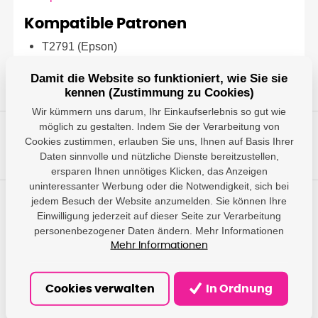
Kompatible Patronen
T2791 (Epson)
Damit die Website so funktioniert, wie Sie sie
kennen (Zustimmung zu Cookies)
Wir kümmern uns darum, Ihr Einkaufserlebnis so gut wie
möglich zu gestalten. Indem Sie der Verarbeitung von
Cookies zustimmen, erlauben Sie uns, Ihnen auf Basis Ihrer
Daten sinnvolle und nützliche Dienste bereitzustellen,
ersparen Ihnen unnötiges Klicken, das Anzeigen
uninteressanter Werbung oder die Notwendigkeit, sich bei
jedem Besuch der Website anzumelden. Sie können Ihre
Einwilligung jederzeit auf dieser Seite zur Verarbeitung
Haben Sie Fragen?
personenbezogener Daten ändern. Mehr Informationen
Wir geben Ihnen Antworten und helfen Ihnen, die am besten
Mehr Informationen
geeignete Lösung zu finden.
info@damedis.cz
Cookies verwalten
In Ordnung