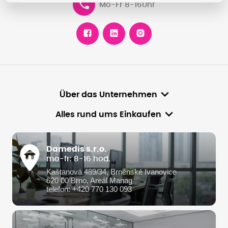
Mo-Fr 8-16Uhr
Über das Unternehmen
Alles rund ums Einkaufen
Damedis s.r.o.
mo-fr: 8-16 hod.
Kaštanová 489/34, Brněnské Ivanovice
620 00 Brno, Areál Manag
telefon: +420 770 130 093