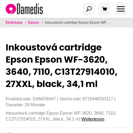
Einleitung
/
Epson
/
Inkoustová cartridge Epson Epson WF-3620, 3640, 7110, C13T27914010, 27XXL, black, 34,1 ml
Inkoustová cartridge
Epson Epson WF-3620,
3640, 7110, C13T27914010,
27XXL, black, 34,1 ml
|
|
Produktcode:
DAMO6547
Strichcode:
8715946533117
Garantie:
24 Monate
Inkoustová cartridge Epson Epson WF-3620, 3640, 7110,
C13T27914010, 27XXL, black, 34,1 ml
Weiterlesen