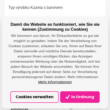
Typ výrobku Kazeta s barvivem
Technologie tisku Laser
Damit die Website so funktioniert, wie Sie sie
Podřízená značka HP LaserJet
kennen (Zustimmung zu Cookies)
Wir kümmern uns darum, Ihr Einkaufserlebnis so gut wie
Barva tisku Azurová
möglich zu gestalten. Indem Sie der Verarbeitung von
Cookies zustimmen, erlauben Sie uns, Ihnen auf Basis Ihrer
Výnos Až 6 000 stran ISO/IEC 19798
Daten sinnvolle und nützliche Dienste bereitzustellen,
ersparen Ihnen unnötiges Klicken, das Anzeigen
Kompatibilní s Color LaserJet Enterprise
uninteressanter Werbung oder die Notwendigkeit, sich bei
jedem Besuch der Website anzumelden. Sie können Ihre
M751dn,M751n
Einwilligung jederzeit auf dieser Seite zur Verarbeitung
personenbezogener Daten ändern. Mehr Informationen
Mehr Informationen
Parameter
Cookies verwalten
In Ordnung
HP - HP Netherlands
BV; Krijgsman 75, 1186
Producer