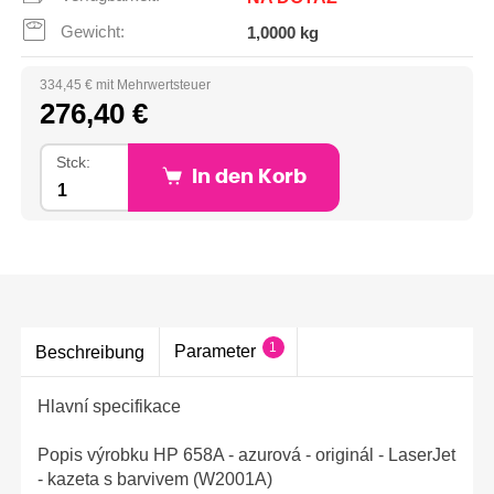
Gewicht:
1,0000 kg
334,45 € mit Mehrwertsteuer
276,40 €
Stck:
In den Korb
1
Parameter
Beschreibung
Hlavní specifikace
Popis výrobku HP 658A - azurová - originál - LaserJet
- kazeta s barvivem (W2001A)