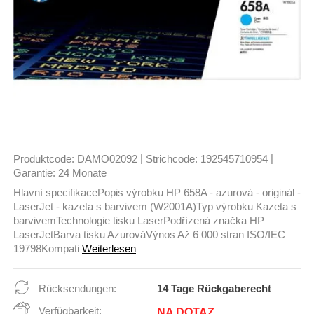
|
|
Produktcode:
DAMO02092
Strichcode:
192545710954
Garantie:
24 Monate
Hlavní specifikacePopis výrobku HP 658A - azurová - originál -
LaserJet - kazeta s barvivem (W2001A)Typ výrobku Kazeta s
barvivemTechnologie tisku LaserPodřízená značka HP
LaserJetBarva tisku AzurováVýnos Až 6 000 stran ISO/IEC
19798Kompati
Weiterlesen
Rücksendungen:
14 Tage Rückgaberecht
Verfügbarkeit:
NA DOTAZ