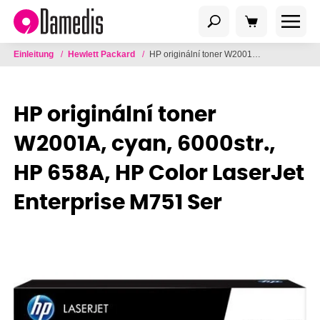
Einleitung
/
Hewlett Packard
/
HP originální toner W2001A, cyan, 6000str., HP 658A, HP Color LaserJet Enterprise M751 Ser
HP originální toner
W2001A, cyan, 6000str.,
HP 658A, HP Color LaserJet
Enterprise M751 Ser