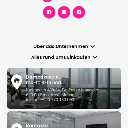
Über das Unternehmen
Alles rund ums Einkaufen
Damedis s.r.o.
mo-fr: 8-16 hod.
Kaštanová 489/34, Brněnské Ivanovice
620 00 Brno, Areál Manag
telefon: +420 770 130 093
Kontakte