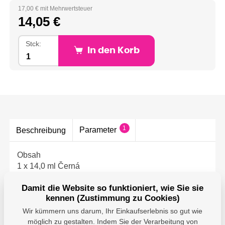
17,00 € mit Mehrwertsteuer
14,05 €
Stck:
In den Korb
1
Parameter
Beschreibung
Obsah
1 x 14,0 ml Černá
Technologie
Damit die Website so funktioniert, wie Sie sie
Ultrachrome® Hi-Gloss2
kennen (Zustimmung zu Cookies)
Wir kümmern uns darum, Ihr Einkaufserlebnis so gut wie
möglich zu gestalten. Indem Sie der Verarbeitung von