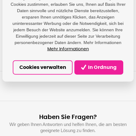
Cookies zustimmen, erlauben Sie uns, Ihnen auf Basis Ihrer
Parameter
Daten sinnvolle und nützliche Dienste bereitzustellen,
ersparen Ihnen unnötiges Klicken, das Anzeigen
Epson - Epson Europe
uninteressanter Werbung oder die Notwendigkeit, sich bei
B.V.; Hoogoorddreef 5,
jedem Besuch der Website anzumelden. Sie können Ihre
Producer
1101 BA Amsterdam,
Einwilligung jederzeit auf dieser Seite zur Verarbeitung
NL; info@epson.nl
personenbezogener Daten ändern. Mehr Informationen
Mehr Informationen
Cookies verwalten
In Ordnung
Haben Sie Fragen?
Wir geben Ihnen Antworten und helfen Ihnen, die am besten
geeignete Lösung zu finden.