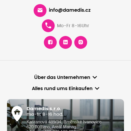
info@damedis.cz
Mo-Fr 8-16Uhr
Über das Unternehmen
Alles rund ums Einkaufen
Damedis s.r.o.
mo-fr: 8-16 hod.
Kaštanová 489/34, Brněnské Ivanovice
620 00 Brno, Areál Manag