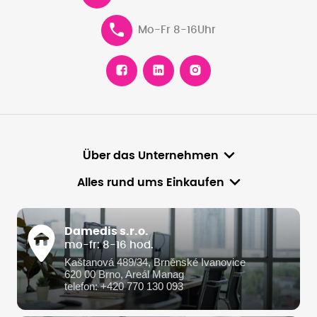
Mo-Fr 8-16Uhr
Über das Unternehmen
Alles rund ums Einkaufen
Damedis s.r.o.
mo-fr: 8-16 hod.
Kaštanová 489/34, Brněnské Ivanovice
620 00 Brno, Areál Manag
telefon: +420 770 130 093