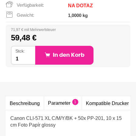
Verfügbarkeit:
NA DOTAZ
Gewicht:
1,0000 kg
71,97 € mit Mehrwertsteuer
59,48 €
Stck:
In den Korb
1
Parameter
Beschreibung
Kompatible Drucker
Canon CLI-571 XL C/M/Y/BK + 50x PP-201, 10 x 15
cm Foto Papír glossy