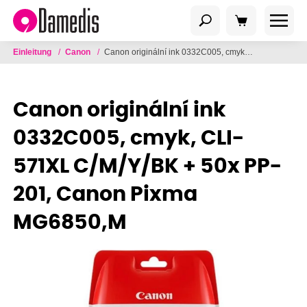
Einleitung
/
Canon
/
Canon originální ink 0332C005, cmyk, CLI-571XL C/M/Y/BK + 50x PP-201, Canon Pixma MG6850,M
Canon originální ink
0332C005, cmyk, CLI-
571XL C/M/Y/BK + 50x PP-
201, Canon Pixma
MG6850,M