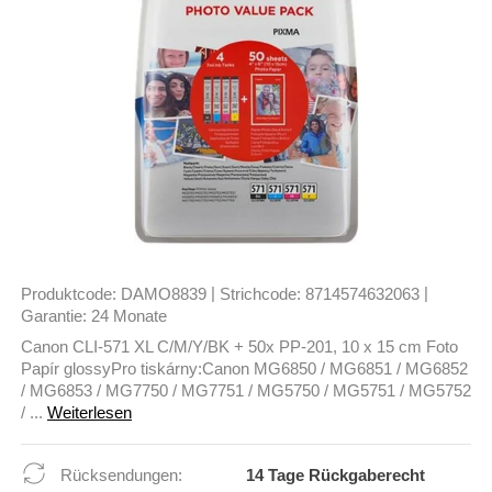
|
|
Produktcode:
DAMO8839
Strichcode:
8714574632063
Garantie:
24 Monate
Canon CLI-571 XL C/M/Y/BK + 50x PP-201, 10 x 15 cm Foto
Papír glossyPro tiskárny:Canon MG6850 / MG6851 / MG6852
/ MG6853 / MG7750 / MG7751 / MG5750 / MG5751 / MG5752
/ ...
Weiterlesen
Rücksendungen:
14 Tage Rückgaberecht