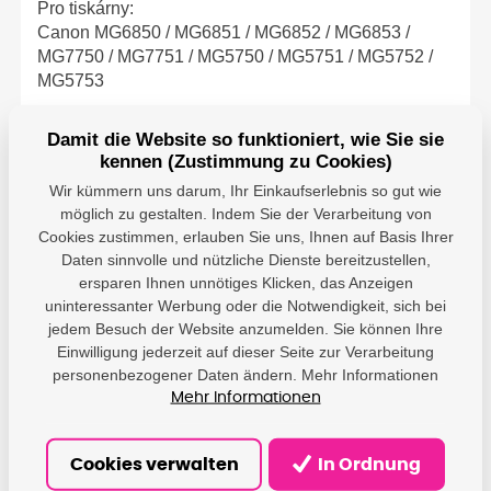
Pro tiskárny:
Canon MG6850 / MG6851 / MG6852 / MG6853 /
MG7750 / MG7751 / MG5750 / MG5751 / MG5752 /
MG5753
Damit die Website so funktioniert, wie Sie sie
kennen (Zustimmung zu Cookies)
Parameter
Wir kümmern uns darum, Ihr Einkaufserlebnis so gut wie
möglich zu gestalten. Indem Sie der Verarbeitung von
Cookies zustimmen, erlauben Sie uns, Ihnen auf Basis Ihrer
Canon - Canon
Daten sinnvolle und nützliche Dienste bereitzustellen,
Deutschland GMBH;
Europark Fichtenhain A
ersparen Ihnen unnötiges Klicken, das Anzeigen
Producer
A10, 47807 Krefeld,
uninteressanter Werbung oder die Notwendigkeit, sich bei
DE;
jedem Besuch der Website anzumelden. Sie können Ihre
impressum@canon.de
Einwilligung jederzeit auf dieser Seite zur Verarbeitung
personenbezogener Daten ändern. Mehr Informationen
Mehr Informationen
Cookies verwalten
In Ordnung
Kompatible Drucker