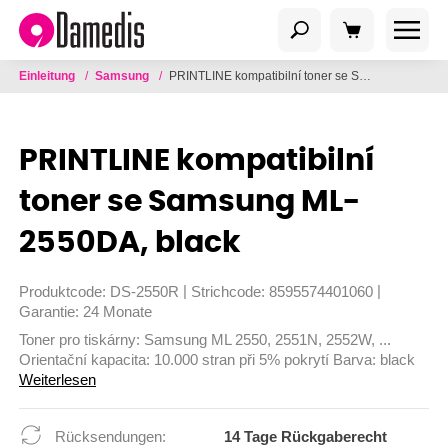
Einleitung
/
Samsung
/
PRINTLINE kompatibilní toner se Samsung ML-2550DA, black
PRINTLINE kompatibilní
toner se Samsung ML-
2550DA, black
|
|
Produktcode:
DS-2550R
Strichcode:
8595574401060
Garantie:
24 Monate
Toner pro tiskárny: Samsung ML 2550, 2551N, 2552W, ...
Orientační kapacita: 10.000 stran při 5% pokrytí Barva: black
Weiterlesen
Rücksendungen:
14 Tage Rückgaberecht