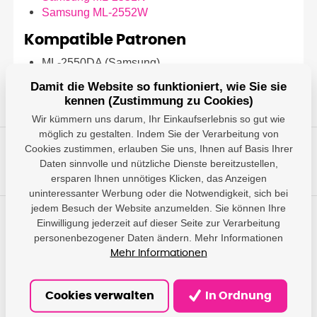
Samsung ML-2552W
Kompatible Patronen
ML-2550DA (Samsung)
Damit die Website so funktioniert, wie Sie sie
kennen (Zustimmung zu Cookies)
Wir kümmern uns darum, Ihr Einkaufserlebnis so gut wie
möglich zu gestalten. Indem Sie der Verarbeitung von
Cookies zustimmen, erlauben Sie uns, Ihnen auf Basis Ihrer
Daten sinnvolle und nützliche Dienste bereitzustellen,
ersparen Ihnen unnötiges Klicken, das Anzeigen
uninteressanter Werbung oder die Notwendigkeit, sich bei
jedem Besuch der Website anzumelden. Sie können Ihre
Einwilligung jederzeit auf dieser Seite zur Verarbeitung
Haben Sie Fragen?
personenbezogener Daten ändern. Mehr Informationen
Wir geben Ihnen Antworten und helfen Ihnen, die am besten
Mehr Informationen
geeignete Lösung zu finden.
Cookies verwalten
In Ordnung
info@damedis.cz