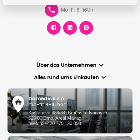
Mo-Fr 8-16Uhr
Über das Unternehmen
Alles rund ums Einkaufen
Damedis s.r.o.
mo-fr: 8-16 hod.
Kaštanová 489/34, Brněnské Ivanovice
620 00 Brno, Areál Manag
telefon: +420 770 130 093