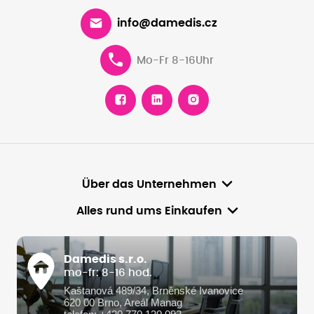
info@damedis.cz
Mo-Fr 8-16Uhr
Über das Unternehmen
Alles rund ums Einkaufen
Damedis s.r.o.
mo-fr: 8-16 hod.
Kaštanová 489/34, Brněnské Ivanovice
620 00 Brno, Areál Manag