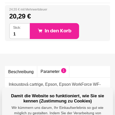
24,55 € mit Mehrwertsteuer
20,29 €
Stck:
In den Korb
1
Parameter
Beschreibung
Inkoustová cartrige, Epson, Epson WorkForce WF-
2540WF, WF-2530WF, WF-2520NF, black,
C13T16314010, T163140, 500 str.
Damit die Website so funktioniert, wie Sie sie
kennen (Zustimmung zu Cookies)
Wir kümmern uns darum, Ihr Einkaufserlebnis so gut wie
möglich zu gestalten. Indem Sie der Verarbeitung von