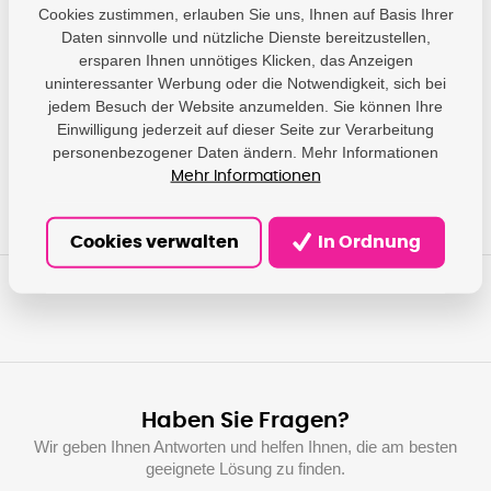
Cookies zustimmen, erlauben Sie uns, Ihnen auf Basis Ihrer
Parameter
Daten sinnvolle und nützliche Dienste bereitzustellen,
ersparen Ihnen unnötiges Klicken, das Anzeigen
Epson - Epson Europe
uninteressanter Werbung oder die Notwendigkeit, sich bei
B.V.; Hoogoorddreef 5,
jedem Besuch der Website anzumelden. Sie können Ihre
Producer
1101 BA Amsterdam,
Einwilligung jederzeit auf dieser Seite zur Verarbeitung
NL; info@epson.nl
personenbezogener Daten ändern. Mehr Informationen
Mehr Informationen
Cookies verwalten
In Ordnung
Haben Sie Fragen?
Wir geben Ihnen Antworten und helfen Ihnen, die am besten
geeignete Lösung zu finden.