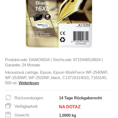
|
|
Produktcode:
DAMO6534
Strichcode:
8715946518824
Garantie:
24 Monate
Inkoustová cartrige, Epson, Epson WorkForce WF-2540WF,
WF-2530WF, WF-2520NF, black, C13T16314010, T163140,
500 str.
Weiterlesen
Rücksendungen:
14 Tage Rückgaberecht
Verfügbarkeit:
NA DOTAZ
Gewicht:
1,0000 kg