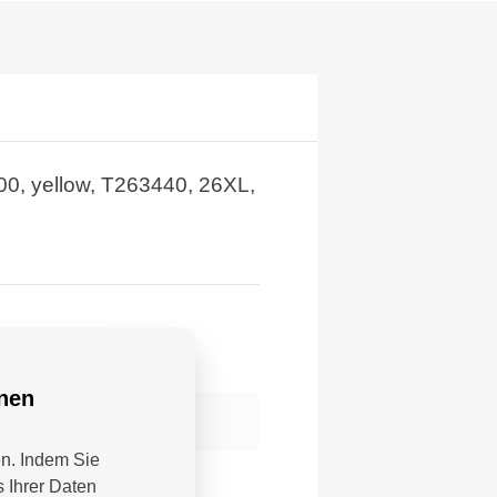
0, yellow, T263440, 26XL,
nnen
 NL; info@epson.nl
en. Indem Sie
 Ihrer Daten