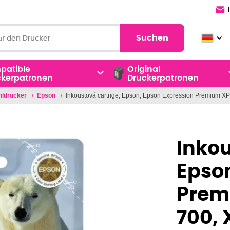
Suchen
patible
Original
ckerpatronen
Druckerpatronen
ahldrucker
/
Epson
/
Inkoustová cartrige, Epson, Epson Expression Premium XP
Inkou
Epson
Prem
700, 