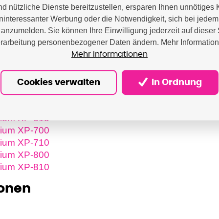
nd nützliche Dienste bereitzustellen, ersparen Ihnen unnötiges 
interessanter Werbung oder die Notwendigkeit, sich bei jede
anzumelden. Sie können Ihre Einwilligung jederzeit auf dieser 
rarbeitung personenbezogener Daten ändern. Mehr Informatio
cker
Mehr Informationen
mium XP-150
mium XP-600
Cookies verwalten
In Ordnung
mium XP-605
mium XP-610
mium XP-615
mium XP-700
mium XP-710
mium XP-800
mium XP-810
ronen