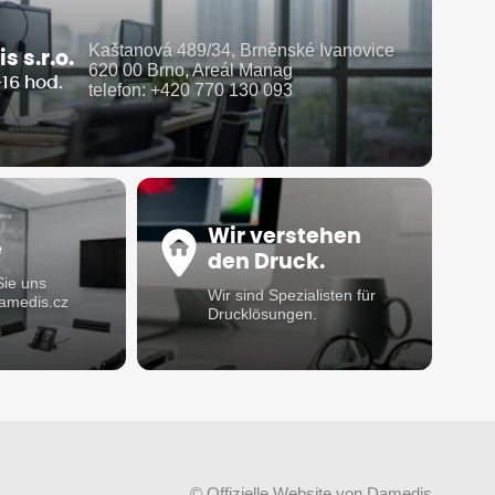
Kaštanová 489/34, Brněnské Ivanovice
 s.r.o.
620 00 Brno, Areál Manag
-16 hod.
telefon: +420 770 130 093
Wir verstehen
e
den Druck.
Sie uns
Wir sind Spezialisten für
damedis.cz
Drucklösungen.
© Offizielle Website von Damedis