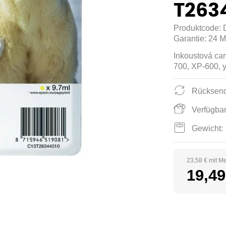
T263
Produktcode:
Garantie:
24 M
Inkoustová ca
700, XP-600, 
Rücksend
Verfügbar
Gewicht:
23,58 € mit M
19,49