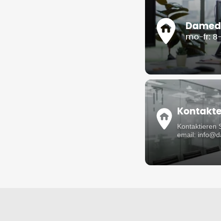
Damedis
mo-fr: 8
Kontakt
Kontaktieren 
email: info@