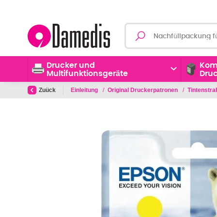
Drucker und
Kom
Multifunktionsgeräte
Dru
Zuück
Einleitung
/
Original Druckerpatronen
/
Tintenstr