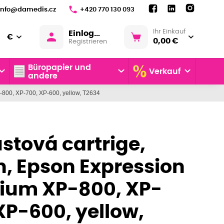
info@damedis.cz
+420 770 130 093
Ihr Einkauf
Einloggen
€
0,00 €
Registrieren
Büropapier und
Verkauf
andere
-800, XP-700, XP-600, yellow, T2634
stová cartrige,
, Epson Expression
ium XP-800, XP-
XP-600, yellow,