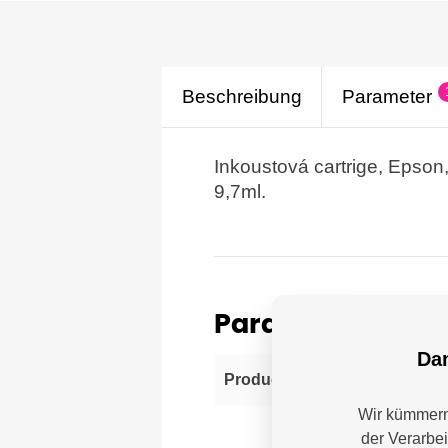
Beschreibung
Parameter
Inkoustová cartrige, Epso
9,7ml.
Parameter
Dam
Eps
Producer
Wir kümmern 
der Verarbe