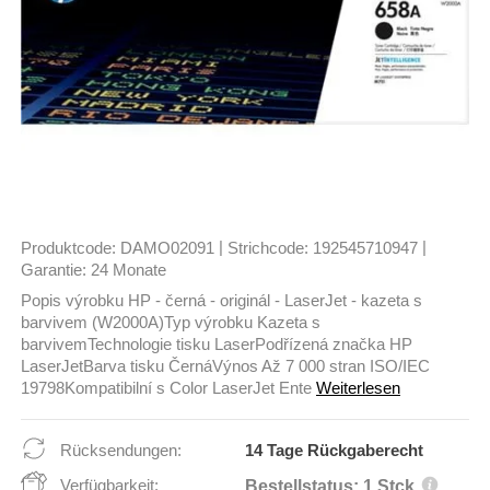
|
|
Produktcode:
DAMO02091
Strichcode:
192545710947
Garantie:
24 Monate
Popis výrobku HP - černá - originál - LaserJet - kazeta s
barvivem (W2000A)Typ výrobku Kazeta s
barvivemTechnologie tisku LaserPodřízená značka HP
LaserJetBarva tisku ČernáVýnos Až 7 000 stran ISO/IEC
19798Kompatibilní s Color LaserJet Ente
Weiterlesen
Rücksendungen:
14 Tage Rückgaberecht
Verfügbarkeit:
Bestellstatus: 1 Stck