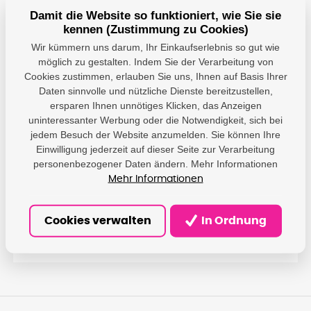
Technologie tisku Laser
Damit die Website so funktioniert, wie Sie sie
Podřízená značka HP LaserJet
kennen (Zustimmung zu Cookies)
Barva tisku Černá
Wir kümmern uns darum, Ihr Einkaufserlebnis so gut wie
Výnos Až 7 000 stran ISO/IEC 19798
möglich zu gestalten. Indem Sie der Verarbeitung von
Kompatibilní s Color LaserJet Enterprise
Cookies zustimmen, erlauben Sie uns, Ihnen auf Basis Ihrer
M751dn,M751n
Daten sinnvolle und nützliche Dienste bereitzustellen,
ersparen Ihnen unnötiges Klicken, das Anzeigen
uninteressanter Werbung oder die Notwendigkeit, sich bei
jedem Besuch der Website anzumelden. Sie können Ihre
Einwilligung jederzeit auf dieser Seite zur Verarbeitung
Parameter
personenbezogener Daten ändern. Mehr Informationen
Mehr Informationen
HP - HP Netherlands
BV; Krijgsman 75, 1186
Producer
DR Amstelveen, NL;
hp@hp.com
Cookies verwalten
In Ordnung