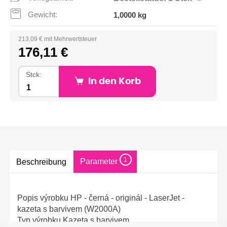
Gewicht:
1,0000 kg
213,09 € mit Mehrwertsteuer
176,11 €
Stck:
In den Korb
1
Parameter
Beschreibung
Popis výrobku HP - černá - originál - LaserJet -
kazeta s barvivem (W2000A)
Typ výrobku Kazeta s barvivem