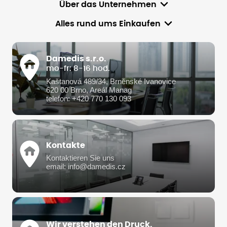
Über das Unternehmen
Alles rund ums Einkaufen
Damedis s.r.o.
mo-fr: 8-16 hod.
Kaštanová 489/34, Brněnské Ivanovice
620 00 Brno, Areál Manag
telefon: +420 770 130 093
Kontakte
Kontaktieren Sie uns
email: info@damedis.cz
Wir verstehen den Druck.