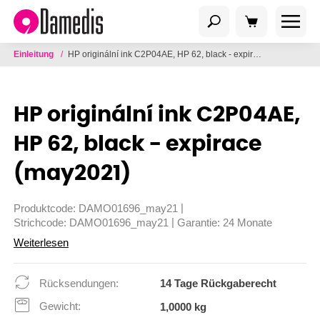
Einleitung
/
HP originální ink C2P04AE, HP 62, black - expirace (may2021)
HP originální ink C2P04AE,
HP 62, black - expirace
(may2021)
|
Produktcode:
DAMO01696_may21
|
Strichcode:
DAMO01696_may21
Garantie:
24 Monate
Weiterlesen
Rücksendungen:
14 Tage Rückgaberecht
Gewicht:
1,0000 kg