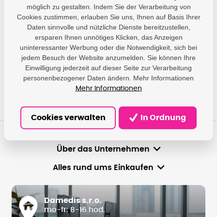
Wir geben Ihnen Antworten und helfen Ihnen, die am besten
möglich zu gestalten. Indem Sie der Verarbeitung von
geeignete Lösung zu finden.
Cookies zustimmen, erlauben Sie uns, Ihnen auf Basis Ihrer
Daten sinnvolle und nützliche Dienste bereitzustellen,
ersparen Ihnen unnötiges Klicken, das Anzeigen
info@damedis.cz
uninteressanter Werbung oder die Notwendigkeit, sich bei
jedem Besuch der Website anzumelden. Sie können Ihre
Mo-Fr 8-16Uhr
Einwilligung jederzeit auf dieser Seite zur Verarbeitung
personenbezogener Daten ändern. Mehr Informationen
Mehr Informationen
Cookies verwalten
In Ordnung
Über das Unternehmen
Alles rund ums Einkaufen
Damedis s.r.o.
mo-fr: 8-16 hod.