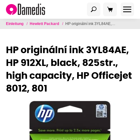
Einleitung
/
Hewlett Packard
/
HP originální ink 3YL84AE, HP 912XL, black, 825str., high capacity, HP Officejet 8012, 801
HP originální ink 3YL84AE,
HP 912XL, black, 825str.,
high capacity, HP Officejet
8012, 801