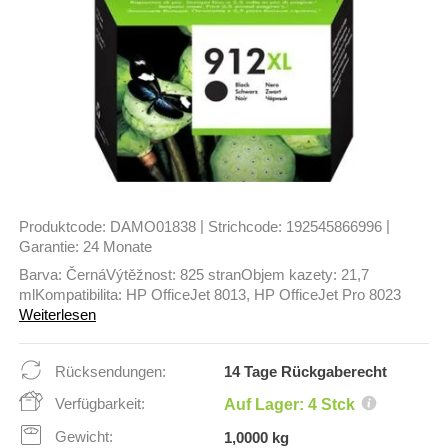
|
|
Produktcode:
DAMO01838
Strichcode:
192545866996
Garantie:
24 Monate
Barva: ČernáVýtěžnost: 825 stranObjem kazety: 21,7
mlKompatibilita: HP OfficeJet 8013, HP OfficeJet Pro 8023
Weiterlesen
Rücksendungen:
14 Tage Rückgaberecht
Verfügbarkeit:
Auf Lager: 4 Stck
Gewicht:
1,0000 kg