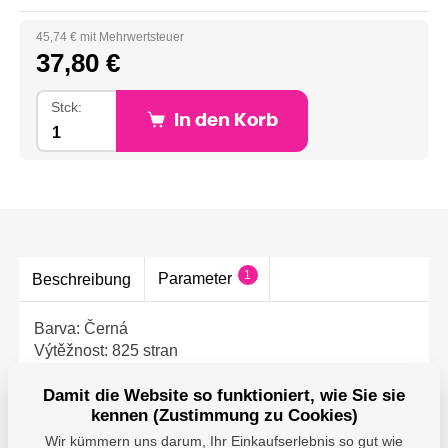
45,74 € mit Mehrwertsteuer
37,80 €
Stck:
In den Korb
1
Parameter
Beschreibung
Barva: Černá
Výtěžnost: 825 stran
Objem kazety: 21,7 ml
Kompatibilita: HP OfficeJet 8013, HP OfficeJet Pro
Damit die Website so funktioniert, wie Sie sie
kennen (Zustimmung zu Cookies)
8023
Wir kümmern uns darum, Ihr Einkaufserlebnis so gut wie