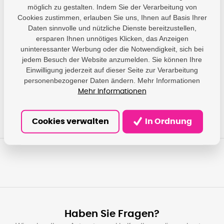
möglich zu gestalten. Indem Sie der Verarbeitung von
Cookies zustimmen, erlauben Sie uns, Ihnen auf Basis Ihrer
Daten sinnvolle und nützliche Dienste bereitzustellen,
Parameter
ersparen Ihnen unnötiges Klicken, das Anzeigen
uninteressanter Werbung oder die Notwendigkeit, sich bei
HP - HP Netherlands
jedem Besuch der Website anzumelden. Sie können Ihre
BV; Krijgsman 75, 1186
Einwilligung jederzeit auf dieser Seite zur Verarbeitung
Producer
DR Amstelveen, NL;
personenbezogener Daten ändern. Mehr Informationen
hp@hp.com
Mehr Informationen
Cookies verwalten
In Ordnung
Haben Sie Fragen?