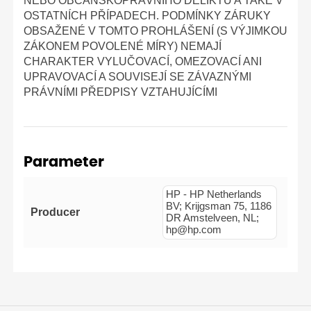
NEBO OBČANSKOPRÁVNÍHO DELIKTU A TAKÉ V
OSTATNÍCH PŘÍPADECH. PODMÍNKY ZÁRUKY
OBSAŽENÉ V TOMTO PROHLÁŠENÍ (S VÝJIMKOU
ZÁKONEM POVOLENÉ MÍRY) NEMAJÍ
CHARAKTER VYLUČOVACÍ, OMEZOVACÍ ANI
UPRAVOVACÍ A SOUVISEJÍ SE ZÁVAZNÝMI
PRÁVNÍMI PŘEDPISY VZTAHUJÍCÍMI
Parameter
HP - HP Netherlands
BV; Krijgsman 75, 1186
Producer
DR Amstelveen, NL;
hp@hp.com