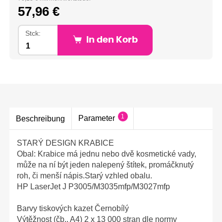
57,96 €
Stck:
In den Korb
1
Parameter
Beschreibung
STARÝ DESIGN KRABICE
Obal: Krabice má jednu nebo dvě kosmetické vady,
může na ní být jeden nalepený štítek, promáčknutý
roh, či menší nápis.Starý vzhled obalu.
HP LaserJet J P3005/M3035mfp/M3027mfp
Barvy tiskových kazet Černobílý
Výtěžnost (čb., A4) 2 x 13 000 stran dle normy