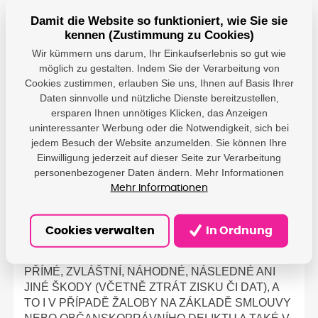
záruku, vraťte produkt v prodejně, kde jste jej
Damit die Website so funktioniert, wie Sie sie
zakoupili (spolu s písemným popisem problému a
kennen (Zustimmung zu Cookies)
ukázkami tisku), nebo se obraťte na zákaznickou
podporu HP. Prokazatelně vadné produkty HP vám
Wir kümmern uns darum, Ihr Einkaufserlebnis so gut wie
budou společností HP vyměněny nebo vám bude
möglich zu gestalten. Indem Sie der Verarbeitung von
Cookies zustimmen, erlauben Sie uns, Ihnen auf Basis Ihrer
vrácena prodejní cena. V RÁMCI STANOVENÉM
Daten sinnvolle und nützliche Dienste bereitzustellen,
MÍSTNÍMI ZÁKONY VÝŠE UVEDENÁ ZÁRUKA
ersparen Ihnen unnötiges Klicken, das Anzeigen
VYLUČUJE JAKÉKOLI DALŠÍ PÍSEMNÉ NEBO
uninteressanter Werbung oder die Notwendigkeit, sich bei
ÚSTNÍ, ZÁRUČNÍ ČI JINÉ PODMÍNKY.
jedem Besuch der Website anzumelden. Sie können Ihre
SPOLEČNOST HP KONKRÉTNĚ ODMÍTÁ
Einwilligung jederzeit auf dieser Seite zur Verarbeitung
JAKÉKOLI PŘEDPOKLÁDANÉ ZÁRUKY ČI
personenbezogener Daten ändern. Mehr Informationen
PODMÍNKY VZTAHUJÍCÍ SE K PRODEJNOSTI, KE
Mehr Informationen
SPOKOJENOSTI S KVALITOU NEBO VHODNÉMU
POUŽITÍ PRO URČITÝ ÚČEL. V RÁMCI
STANOVENÉM MÍSTNÍMI ZÁKONY NEBUDE
Cookies verwalten
In Ordnung
SPOLEČNOST HP ANI JEJÍ DODAVATELÉ V
ŽÁDNÉM PŘÍPADĚ ODPOVÍDAT ZA JAKÉKOLI
PŘÍMÉ, ZVLÁŠTNÍ, NÁHODNÉ, NÁSLEDNÉ ANI
JINÉ ŠKODY (VČETNĚ ZTRÁT ZISKU ČI DAT), A
TO I V PŘÍPADĚ ŽALOBY NA ZÁKLADĚ SMLOUVY