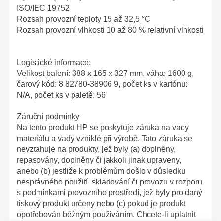
ISO/IEC 19752
Rozsah provozní teploty 15 až 32,5 °C
Rozsah provozní vlhkosti 10 až 80 % relativní vlhkosti
Logistické informace:
Velikost balení: 388 x 165 x 327 mm, váha: 1600 g,
čarový kód: 8 82780-38906 9, počet ks v kartónu:
N/A, počet ks v paletě: 56
Záruční podmínky
Na tento produkt HP se poskytuje záruka na vady
materiálu a vady vzniklé při výrobě. Tato záruka se
nevztahuje na produkty, jež byly (a) doplněny,
repasovány, doplněny či jakkoli jinak upraveny,
anebo (b) jestliže k problémům došlo v důsledku
nesprávného použití, skladování či provozu v rozporu
s podmínkami provozního prostředí, jež byly pro daný
tiskový produkt určeny nebo (c) pokud je produkt
opotřebován běžným používáním. Chcete-li uplatnit