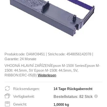
|
|
Produktcode:
DAMO8451
Strichcode:
4548056142078
Garantie:
24 Monate
VHODNÁ HLAVNÍ ZAŘÍZENÍEpson M-150II SeriesEpson M-
150II: 44.5mm, 5V Epson M-150ll: 44.5mm, 5V,
RIBBON:ERC-05(B)
Weiterlesen
Rücksendungen:
14 Tage Rückgaberecht
Verfügbarkeit:
Bestellstatus: 82 Stck
Gewicht:
1,0000 kg