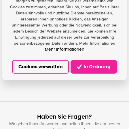
möglich zu gestalten. Indem Sie der Verarbeitung von
Cookies zustimmen, erlauben Sie uns, Ihnen auf Basis Ihrer
Daten sinnvolle und nützliche Dienste bereitzustellen,
Parameter
ersparen Ihnen unnötiges Klicken, das Anzeigen
uninteressanter Werbung oder die Notwendigkeit, sich bei
Epson - Epson Europe
jedem Besuch der Website anzumelden. Sie können Ihre
B.V.; Hoogoorddreef 5,
Producer
1101 BA Amsterdam,
Einwilligung jederzeit auf dieser Seite zur Verarbeitung
NL; info@epson.nl
personenbezogener Daten ändern. Mehr Informationen
Mehr Informationen
Cookies verwalten
In Ordnung
Haben Sie Fragen?
Wir geben Ihnen Antworten und helfen Ihnen, die am besten