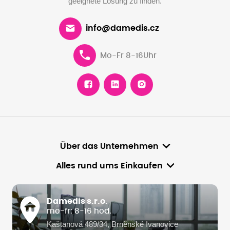
geeignete Lösung zu finden.
info@damedis.cz
Mo-Fr 8-16Uhr
Über das Unternehmen
Alles rund ums Einkaufen
Damedis s.r.o.
mo-fr: 8-16 hod.
Kaštanová 489/34, Brněnské Ivanovice