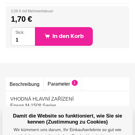
2,06 € mit Mehrwertsteuer
1,70 €
Stck:
In den Korb
1
Parameter
Beschreibung
VHODNÁ HLAVNÍ ZAŘÍZENÍ
Epson M-150II Series
Epson M-150II: 44.5mm, 5V
Damit die Website so funktioniert, wie Sie sie
Epson M-150ll: 44.5mm, 5V, RIBBON:ERC-05(B)
kennen (Zustimmung zu Cookies)
Wir kümmern uns darum, Ihr Einkaufserlebnis so gut wie