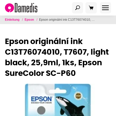
Einleitung
/
Epson
/
Epson originální ink C13T76074010, T7607, light black, 25,9ml, 1ks, Epson SureColor SC-P60
Epson originální ink
C13T76074010, T7607, light
black, 25,9ml, 1ks, Epson
SureColor SC-P60