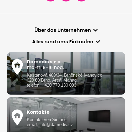
Über das Unternehmen
Alles rund ums Einkaufen
Damedis s.r.o.
mo-fr: 8-16 hod.
Kaštanová 489/34, Brněnské Ivanovice
620 00 Brno, Areál Manag
telefon: +420 770 130 093
Kontakte
Kontaktieren Sie uns
email: info@damedis.cz