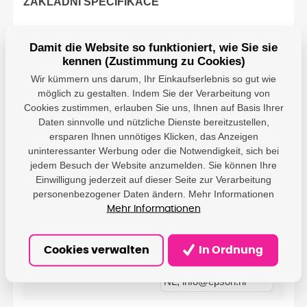
ZÁKLADNÍ SPECIFIKACE
Damit die Website so funktioniert, wie Sie sie
Pro tiskárny:
Epson SureColor SC-P600
kennen (Zustimmung zu Cookies)
Wir kümmern uns darum, Ihr Einkaufserlebnis so gut wie
Barva:
světle černá
möglich zu gestalten. Indem Sie der Verarbeitung von
Cookies zustimmen, erlauben Sie uns, Ihnen auf Basis Ihrer
Daten sinnvolle und nützliche Dienste bereitzustellen,
Objem:
25,9 ml
ersparen Ihnen unnötiges Klicken, das Anzeigen
uninteressanter Werbung oder die Notwendigkeit, sich bei
jedem Besuch der Website anzumelden. Sie können Ihre
Einwilligung jederzeit auf dieser Seite zur Verarbeitung
personenbezogener Daten ändern. Mehr Informationen
Mehr Informationen
Parameter
Epson - Epson Europe
Cookies verwalten
In Ordnung
B.V.; Hoogoorddreef 5,
Producer
1101 BA Amsterdam,
NL; info@epson.nl