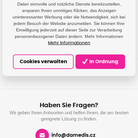
Daten sinnvolle und nützliche Dienste bereitzustellen,
Epson - Epson Europe
ersparen Ihnen unnötiges Klicken, das Anzeigen
B.V.; Hoogoorddreef 5,
uninteressanter Werbung oder die Notwendigkeit, sich bei
Producer
1101 BA Amsterdam,
jedem Besuch der Website anzumelden. Sie können Ihre
NL; info@epson.nl
Einwilligung jederzeit auf dieser Seite zur Verarbeitung
personenbezogener Daten ändern. Mehr Informationen
Mehr Informationen
Cookies verwalten
In Ordnung
Haben Sie Fragen?
Wir geben Ihnen Antworten und helfen Ihnen, die am besten
geeignete Lösung zu finden.
info@damedis.cz