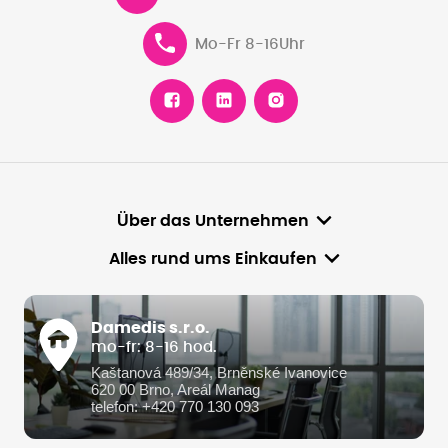
Mo-Fr 8-16Uhr
Über das Unternehmen
Alles rund ums Einkaufen
Damedis s.r.o.
mo-fr: 8-16 hod.
Kaštanová 489/34, Brněnské Ivanovice
620 00 Brno, Areál Manag
telefon: +420 770 130 093