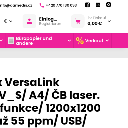
info@damedis.cz
+420 770 130 093
Ihr Einkauf
Einloggen
€
0,00 €
Registrieren
Büropapier und
Verkauf
andere
 VersaLink
_S/ A4/ ČB laser.
funkce/ 1200x1200
až 55 ppm/ USB/