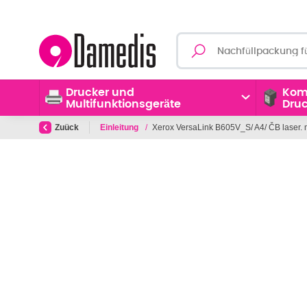
Drucker und
Kom
Multifunktionsgeräte
Dru
Zuück
Einleitung
/
Xerox VersaLink B605V_S/ A4/ ČB laser. 