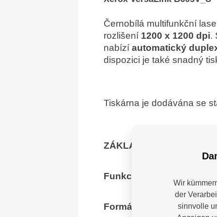
Černobílá multifunkční las
rozlišení
1200 x 1200 dpi
.
nabízí
automatický duplex
dispozici je také snadný t
Tiskárna je dodávána se st
ZÁKLADNÍ SPECIFIKAC
Dam
Funkce:
černobílý tisk, ko
Wir kümmern 
der Verarbe
Formát tiskárny:
A4
sinnvolle u