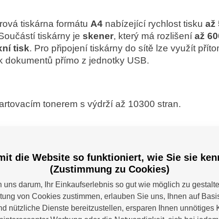
erová tiskárna formátu
A4
nabízející rychlost tisku
až
 Součástí tiskárny je
skener
, který má rozlišení
až 60
ní tisk
. Pro připojení tiskárny do sítě lze využít pří
isk dokumentů přímo z jednotky USB.
artovacím tonerem s výdrží až 10300 stran.
E
it die Website so funktioniert, wie Sie sie ke
(Zustimmung zu Cookies)
pírování, skenování
uns darum, Ihr Einkaufserlebnis so gut wie möglich zu gestalt
itung von Cookies zustimmen, erlauben Sie uns, Ihnen auf Basis
nd nützliche Dienste bereitzustellen, ersparen Ihnen unnötiges 