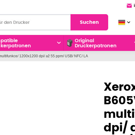
Suchen
patible
Original
ckerpatronen
Druckerpatronen
multifunkce/ 1200x1200 dpi/ až 55 ppm/ USB/ NFC/ LA
Xerox
B605V
multi
dpi/ 