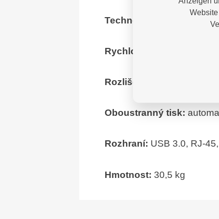
Anzeigen un
Website 
Technologie tisku:
laser
Ve
Rychlost tisku:
55 str./ min
Rozlišení tisku:
1200 x 12
Oboustranný tisk:
automa
Rozhraní:
USB 3.0, RJ-45,
Hmotnost:
30,5 kg