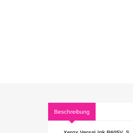
Beschreibung
Xerox VersaLink B605V_S