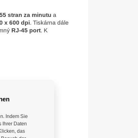
 55 stran za minutu
a
0 x 600 dpi
. Tiskárna dále
tomný
RJ-45 port
. K
nnen
en. Indem Sie
 Ihrer Daten
Klicken, das