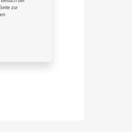
m Besuch der
Seite zur
nen