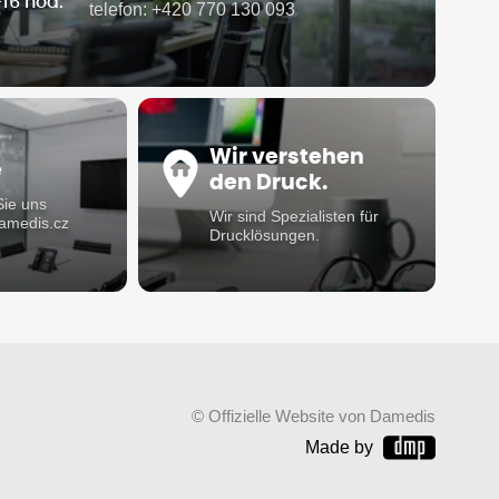
-16 hod.
telefon: +420 770 130 093
Wir verstehen
e
den Druck.
Sie uns
Wir sind Spezialisten für
damedis.cz
Drucklösungen.
© Offizielle Website von Damedis
Made by