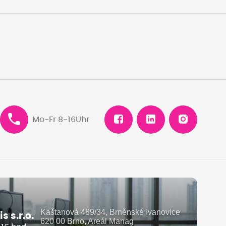
Mo-Fr 8-16Uhr
Kaštanová 489/34, Brněnské Ivanovice
 s.r.o.
620 00 Brno, Areál Manag