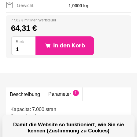
Gewicht:
1,0000 kg
77,82 € mit Mehrwertsteuer
64,31 €
Stck:
In den Korb
1
Parameter
Beschreibung
Kapacita: 7.000 stran
Barva: black
Pro tiskárny: OKI B412DN, B432DN, B512DN, OKI
Damit die Website so funktioniert, wie Sie sie
MB472DNW, MB492DN, MB562DNW, ... ( 45807106)
kennen (Zustimmung zu Cookies)