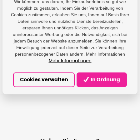
Wir kümmern uns darum, Ihr Einkaufserlebnis so gut wie
möglich zu gestalten. Indem Sie der Verarbeitung von
Cookies zustimmen, erlauben Sie uns, Ihnen auf Basis Ihrer
Daten sinnvolle und nützliche Dienste bereitzustellen,
Parameter
ersparen Ihnen unnötiges Klicken, das Anzeigen
uninteressanter Werbung oder die Notwendigkeit, sich bei
PrintLine - DAMEDIS,
jedem Besuch der Website anzumelden. Sie können Ihre
s.r.o.; Kaštanová
Einwilligung jederzeit auf dieser Seite zur Verarbeitung
Producer
489/34, Brněnské
personenbezogener Daten ändern. Mehr Informationen
Ivanovice, 620 00 Brno;
info@damedis.cz
Mehr Informationen
Cookies verwalten
In Ordnung