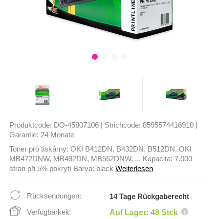
|
|
Produktcode:
DO-45807106
Strichcode:
8595574416910
Garantie:
24 Monate
Toner pro tiskárny: OKI B412DN, B432DN, B512DN, OKI
MB472DNW, MB492DN, MB562DNW, ... Kapacita: 7.000
stran při 5% pokrytí Barva: black
Weiterlesen
Rücksendungen:
14 Tage Rückgaberecht
Verfügbarkeit:
Auf Lager: 48 Stck