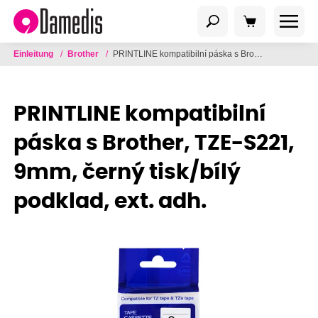
Einleitung
/
Brother
/
PRINTLINE kompatibilní páska s Brother, TZE-S221, 9mm, černý tisk/bílý podklad, ext. adh.
PRINTLINE kompatibilní
páska s Brother, TZE-S221,
9mm, černý tisk/bílý
podklad, ext. adh.