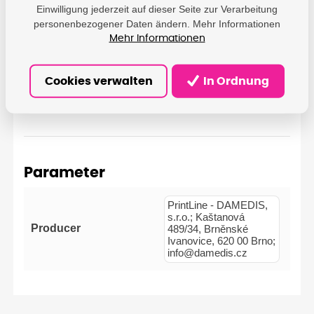
7600VP, PT-7500VP, PT-350, PT-310, PT-2730VP,
Einwilligung jederzeit auf dieser Seite zur Verarbeitung
personenbezogener Daten ändern. Mehr Informationen
PT-2700VP, PT-2500PC, PT-2480, TP-2470, PT-
2460, PT-2450, PT-2430PC, PT-2420PC, PT-2400,
Mehr Informationen
PT-210E, PT-200, PT-1800E, PT-1800, PT-1600, PT-
1400, PT-9800PCN, PT-9700PC, PT-9600, PT-
Cookies verwalten
In Ordnung
9500PC, PT-9400, PT-9200PC, PT-9200DX, PT-550,
PT-3600, PT-3000, ...
Parameter
PrintLine - DAMEDIS,
s.r.o.; Kaštanová
Producer
489/34, Brněnské
Ivanovice, 620 00 Brno;
info@damedis.cz