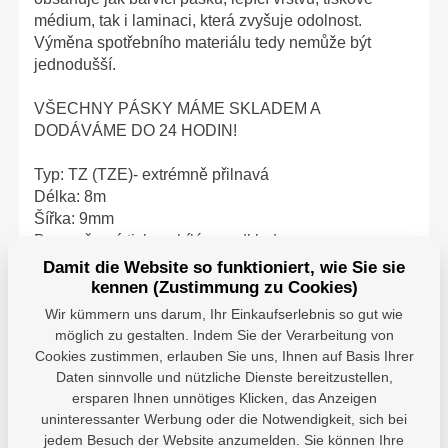
médium, tak i laminaci, která zvyšuje odolnost.
Výměna spotřebního materiálu tedy nemůže být
jednodušší.
VŠECHNY PÁSKY MÁME SKLADEM A
DODÁVÁME DO 24 HODIN!
Typ: TZ (TZE)- extrémně přilnavá
Délka: 8m
Šířka: 9mm
Barva: černý tisk na bílém podkladu
Damit die Website so funktioniert, wie Sie sie
Určena pro tiskárny: PT-GL200, PT-D200VP, PT-
kennen (Zustimmung zu Cookies)
D200, PT-900, PT-7100VP, PT-1290VPZG1, PT-
Wir kümmern uns darum, Ihr Einkaufserlebnis so gut wie
1290DT, PT-1290, PT-1280VP, PT-1280DT, PT-
möglich zu gestalten. Indem Sie der Verarbeitung von
1280CB, PT-1280, PT-1260VP, PT-1250, PT-
Cookies zustimmen, erlauben Sie uns, Ihnen auf Basis Ihrer
1230PC, PT-1200, PT-1090, PT-1080, PT-1010, PT-
Daten sinnvolle und nützliche Dienste bereitzustellen,
1005FB, PT-1005F, PT-1005FTS, PT-1000, PT-340,
ersparen Ihnen unnötiges Klicken, das Anzeigen
PT-300, PT-220, PT-2100VP, PT-2030VP, PT-
uninteressanter Werbung oder die Notwendigkeit, sich bei
1950VP, PT-18R, PT-1850, PT-1830, PT-1750, PT-
jedem Besuch der Website anzumelden. Sie können Ihre