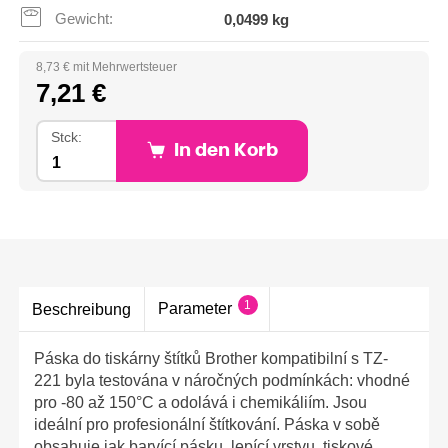
Gewicht:
0,0499 kg
8,73 € mit Mehrwertsteuer
7,21 €
Stck:
In den Korb
1
Parameter
Beschreibung
Páska do tiskárny štítků Brother kompatibilní s TZ-
221 byla testována v náročných podmínkách: vhodné
pro -80 až 150°C a odolává i chemikáliím. Jsou
ideální pro profesionální štítkování. Páska v sobě
obsahuje jak barvící pásku, lepící vrstvu, tiskové