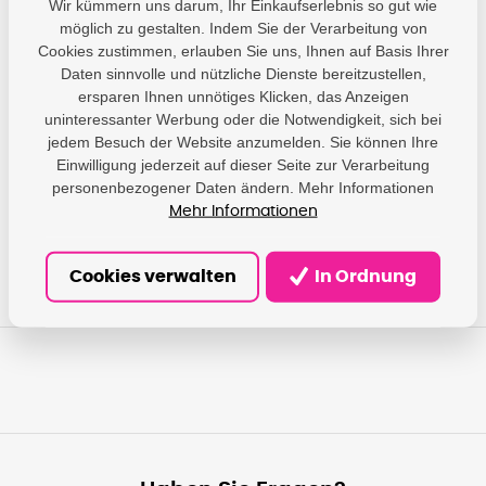
Wir kümmern uns darum, Ihr Einkaufserlebnis so gut wie
möglich zu gestalten. Indem Sie der Verarbeitung von
Cookies zustimmen, erlauben Sie uns, Ihnen auf Basis Ihrer
Daten sinnvolle und nützliche Dienste bereitzustellen,
Parameter
ersparen Ihnen unnötiges Klicken, das Anzeigen
uninteressanter Werbung oder die Notwendigkeit, sich bei
PrintLine - DAMEDIS,
jedem Besuch der Website anzumelden. Sie können Ihre
s.r.o.; Kaštanová
Einwilligung jederzeit auf dieser Seite zur Verarbeitung
Producer
489/34, Brněnské
personenbezogener Daten ändern. Mehr Informationen
Ivanovice, 620 00 Brno;
info@damedis.cz
Mehr Informationen
Cookies verwalten
In Ordnung