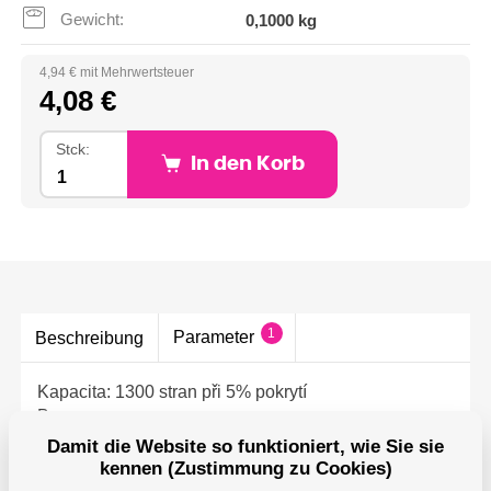
Gewicht:
0,1000 kg
4,94 € mit Mehrwertsteuer
4,08 €
Stck:
In den Korb
1
Parameter
Beschreibung
Kapacita: 1300 stran při 5% pokrytí
Barva: cyan
Pro tiskárny: Brother DCP-J100, Brother DCP-J105,
Damit die Website so funktioniert, wie Sie sie
Brother MFC-J200, ...
kennen (Zustimmung zu Cookies)