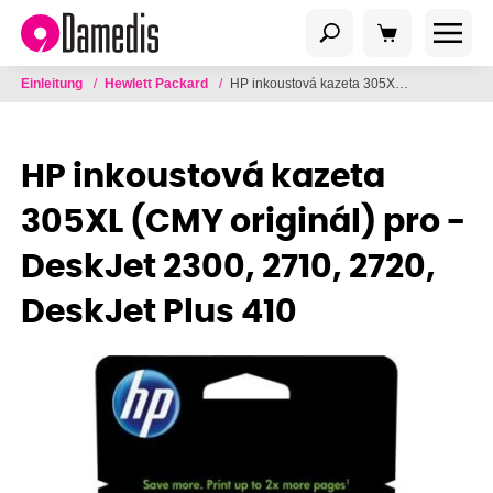
Einleitung
/
Hewlett Packard
/
HP inkoustová kazeta 305XL (CMY originál) pro - DeskJet 2300, 2710, 2720, DeskJet Plus 410
HP inkoustová kazeta
305XL (CMY originál) pro -
DeskJet 2300, 2710, 2720,
DeskJet Plus 410