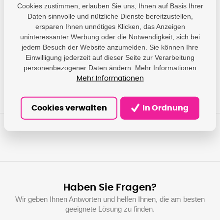
Cookies zustimmen, erlauben Sie uns, Ihnen auf Basis Ihrer
Parameter
Daten sinnvolle und nützliche Dienste bereitzustellen,
ersparen Ihnen unnötiges Klicken, das Anzeigen
HP - HP Netherlands
uninteressanter Werbung oder die Notwendigkeit, sich bei
BV; Krijgsman 75, 1186
Producer
jedem Besuch der Website anzumelden. Sie können Ihre
DR Amstelveen, NL;
Einwilligung jederzeit auf dieser Seite zur Verarbeitung
hp@hp.com
personenbezogener Daten ändern. Mehr Informationen
Mehr Informationen
Cookies verwalten
In Ordnung
Haben Sie Fragen?
Wir geben Ihnen Antworten und helfen Ihnen, die am besten
geeignete Lösung zu finden.