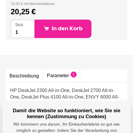
24,50 € mit Mehrwertsteuer
20,25 €
Stck:
In den Korb
1
Parameter
Beschreibung
HP DeskJet 2300 All-in-One, DeskJet 2700 All-in-
One, DeskJet Plus 4100 All-in-One, ENVY 6000 All-
in-One, ENVY Pro 6400 All-in-One.
Pro cca 200 stran dle ISO/IEC 24711.
Damit die Website so funktioniert, wie Sie sie
kennen (Zustimmung zu Cookies)
Wir kümmern uns darum, Ihr Einkaufserlebnis so gut wie
möglich zu gestalten. Indem Sie der Verarbeitung von