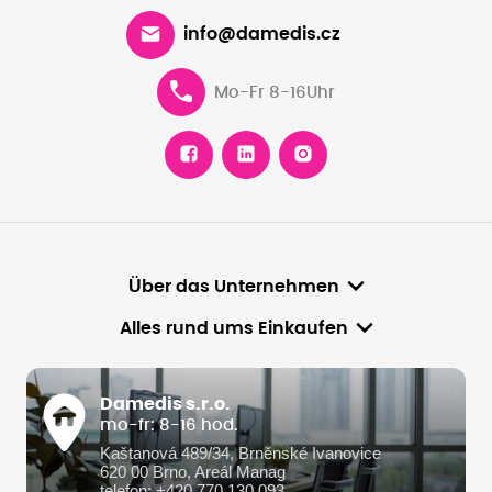
info@damedis.cz
Mo-Fr 8-16Uhr
Über das Unternehmen
Alles rund ums Einkaufen
Damedis s.r.o.
mo-fr: 8-16 hod.
Kaštanová 489/34, Brněnské Ivanovice
620 00 Brno, Areál Manag
telefon: +420 770 130 093