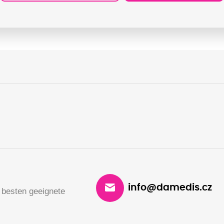
on - Epson Europe B.V.; Hoogoorddreef 5, 1101 BA Amsterdam,
info@damedis.cz
 besten geeignete