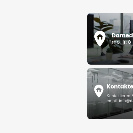
Damedis
mo-fr: 8
Kontakt
Kontaktieren 
email: info@