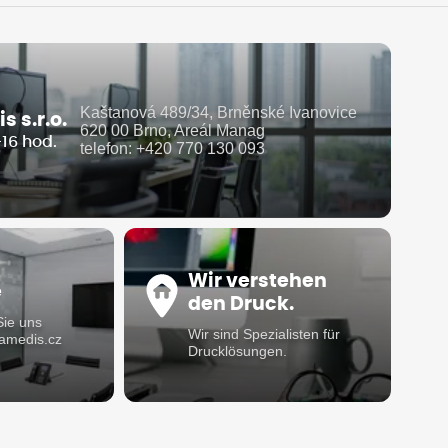
Kaštanová 489/34, Brněnské Ivanovice
 s.r.o.
620 00 Brno, Areál Manag
-16 hod.
telefon: +420 770 130 093
Wir verstehen
e
den Druck.
Sie uns
Wir sind Spezialisten für
damedis.cz
Drucklösungen.