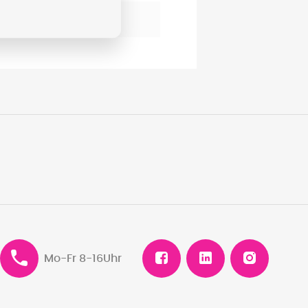
 NL; info@epson.nl
Mo-Fr 8-16Uhr