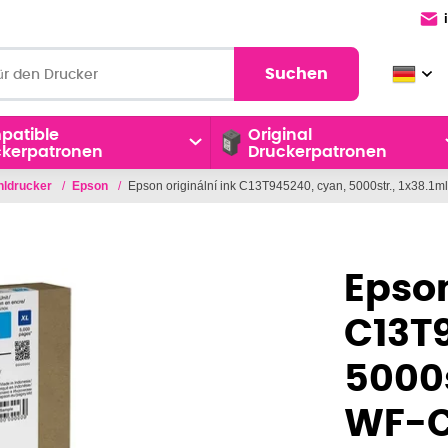
Suchen
patible
Original
ckerpatronen
Druckerpatronen
ahldrucker
/
Epson
/
Epson originální ink C13T945240, cyan, 5000str., 1x38.
Epson
C13T
5000s
WF-C