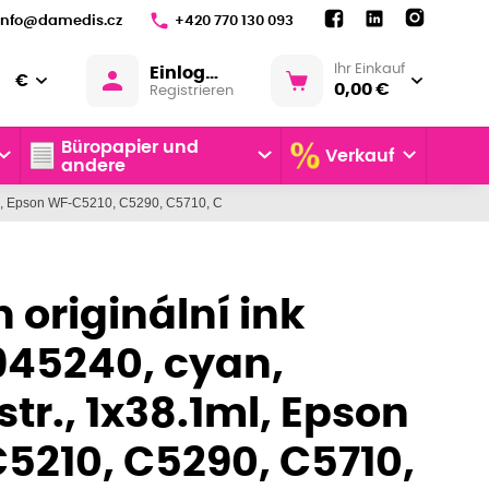
info@damedis.cz
+420 770 130 093
Ihr Einkauf
Einloggen
€
0,00 €
Registrieren
Büropapier und
Verkauf
andere
1ml, Epson WF-C5210, C5290, C5710, C
 originální ink
945240, cyan,
tr., 1x38.1ml, Epson
5210, C5290, C5710,