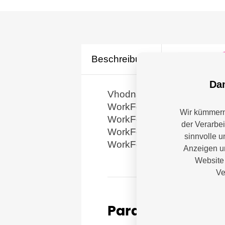
Beschreibung
Parameter
Dam
Vhodná hlavní zařízení:
WorkForce Pro WF-C521
Wir kümmern 
WorkForce Pro WF-C529
der Verarbe
WorkForce Pro WF-C571
sinnvolle u
WorkForce Pro WF-C579
Anzeigen un
Website 
Ve
Parameter