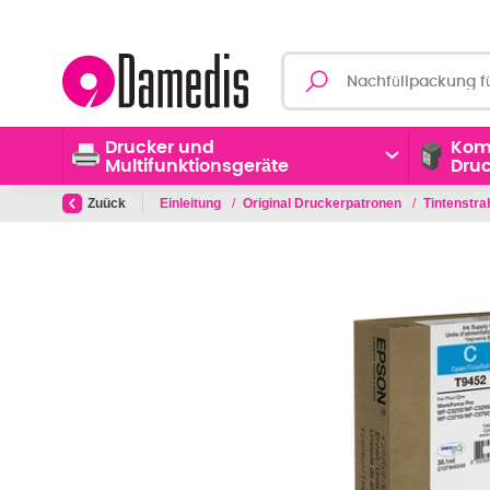
Drucker und
Kom
Multifunktionsgeräte
Dru
Zuück
Einleitung
/
Original Druckerpatronen
/
Tintenstr