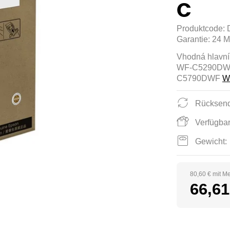
C
Produktcode:
Garantie:
24 M
Vhodná hlavn
WF-C5290DWW
C5790DWF
W
Rücksend
Verfügbar
Gewicht:
80,60 € mit M
66,61