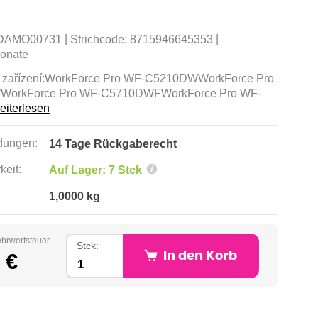
|
|
DAMO00731
Strichcode:
8715946645353
onate
í zařízení:WorkForce Pro WF-C5210DWWorkForce Pro
orkForce Pro WF-C5710DWFWorkForce Pro WF-
eiterlesen
ungen:
14 Tage Rückgaberecht
keit:
Auf Lager: 7 Stck
1,0000 kg
ehrwertsteuer
Stck:
 €
In den Korb