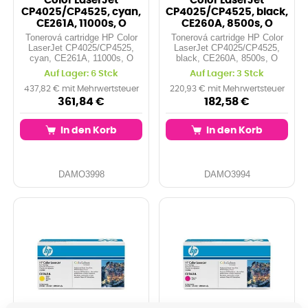
Color LaserJet
Color LaserJet
CP4025/CP4525, cyan,
CP4025/CP4525, black,
CE261A, 11000s, O
CE260A, 8500s, O
Tonerová cartridge HP Color
Tonerová cartridge HP Color
LaserJet CP4025/CP4525,
LaserJet CP4025/CP4525,
cyan, CE261A, 11000s, O
black, CE260A, 8500s, O
Auf Lager: 6 Stck
Auf Lager: 3 Stck
437,82 € mit Mehrwertsteuer
220,93 € mit Mehrwertsteuer
361,84 €
182,58 €
In den Korb
In den Korb
DAMO3998
DAMO3994