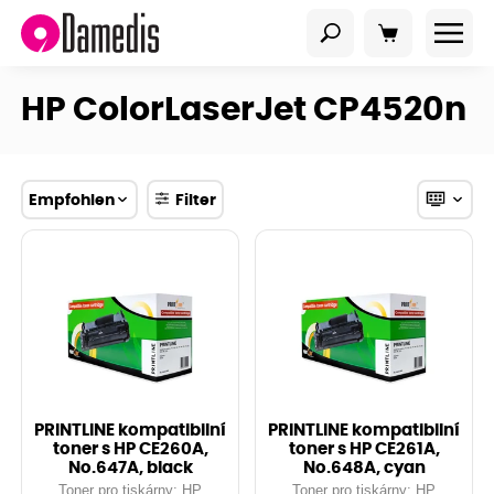
HP ColorLaserJet CP4520n
Empfohlen
Filter
PRINTLINE kompatibilní
PRINTLINE kompatibilní
toner s HP CE260A,
toner s HP CE261A,
No.647A, black
No.648A, cyan
Toner pro tiskárny: HP
Toner pro tiskárny: HP