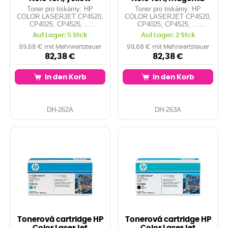
Toner pro tiskárny: HP
Toner pro tiskárny: HP
COLOR LASERJET CP4520,
COLOR LASERJET CP4520,
CP4025, CP4525, ...
CP4025, CP4525, ...
Orientační kapacita: 11.000
Orientační kapacita: 11.000
Auf Lager: 5 Stck
Auf Lager: 2 Stck
stran při 5% pokrytí Barva:
stran při 5% pokrytí Barva:
yellow
magenta
99,68 € mit Mehrwertsteuer
99,68 € mit Mehrwertsteuer
82,38 €
82,38 €
In den Korb
In den Korb
DH-262A
DH-263A
Tonerová cartridge HP
Tonerová cartridge HP