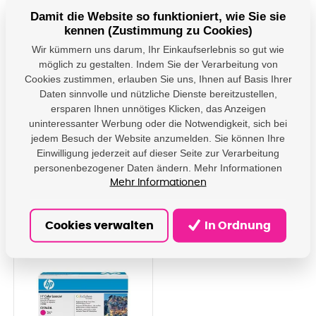
Damit die Website so funktioniert, wie Sie sie
Tonerová cartridge HP
Tonerová cartridge HP,
Color LaserJet
magenta, CE263A -
kennen (Zustimmung zu Cookies)
CP4025/CP4525,
poškození obalu
Wir kümmern uns darum, Ihr Einkaufserlebnis so gut wie
yellow, CE262A, 11000s,
kategorie D (viz popis)
O
möglich zu gestalten. Indem Sie der Verarbeitung von
Tonerová cartridge HP Color
Tonerová cartridge HP Color
LaserJet CP4025/CP4525,
LaserJet CP4025/CP4525,
Cookies zustimmen, erlauben Sie uns, Ihnen auf Basis Ihrer
yellow, CE262A, 11000s, O
magenta, CE263A, 11000s, O
Daten sinnvolle und nützliche Dienste bereitzustellen,
Auf Lager: 3 Stck
Auf Lager: 1 Stck
ersparen Ihnen unnötiges Klicken, das Anzeigen
427,17 € mit Mehrwertsteuer
350,26 € mit Mehrwertsteuer
uninteressanter Werbung oder die Notwendigkeit, sich bei
353,03 €
289,47 €
jedem Besuch der Website anzumelden. Sie können Ihre
Einwilligung jederzeit auf dieser Seite zur Verarbeitung
In den Korb
In den Korb
personenbezogener Daten ändern. Mehr Informationen
Mehr Informationen
DAMO4000
DAMO4002_D
Cookies verwalten
In Ordnung