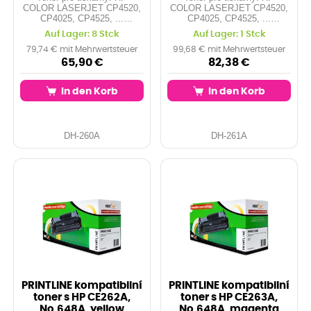
COLOR LASERJET CP4520,
COLOR LASERJET CP4520,
CP4025, CP4525, ...
CP4025, CP4525, ...
Kapacita: 8.500 stran Barva:
Orientační kapacita: 11.000
Auf Lager: 8 Stck
Auf Lager: 1 Stck
black
stran při 5% pokrytí Barva:
cyan
79,74 € mit Mehrwertsteuer
99,68 € mit Mehrwertsteuer
65,90 €
82,38 €
In den Korb
In den Korb
DH-260A
DH-261A
PRINTLINE kompatibilní
PRINTLINE kompatibilní
toner s HP CE262A,
toner s HP CE263A,
No.648A, yellow
No.648A, magenta