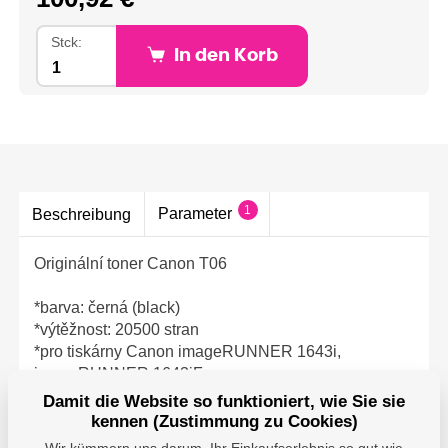
Stck:
In den Korb
1
Parameter
Beschreibung
Originální toner Canon T06
*barva: černá (black)
*výtěžnost: 20500 stran
*pro tiskárny Canon imageRUNNER 1643i,
imageRUNNER 1643iF
Damit die Website so funktioniert, wie Sie sie
kennen (Zustimmung zu Cookies)
Wir kümmern uns darum, Ihr Einkaufserlebnis so gut wie