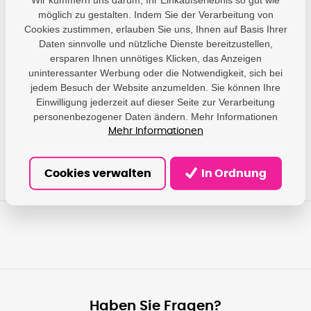
möglich zu gestalten. Indem Sie der Verarbeitung von
Cookies zustimmen, erlauben Sie uns, Ihnen auf Basis Ihrer
Parameter
Daten sinnvolle und nützliche Dienste bereitzustellen,
ersparen Ihnen unnötiges Klicken, das Anzeigen
Canon - Canon
uninteressanter Werbung oder die Notwendigkeit, sich bei
Deutschland GMBH;
jedem Besuch der Website anzumelden. Sie können Ihre
Europark Fichtenhain A
Producer
A10, 47807 Krefeld,
Einwilligung jederzeit auf dieser Seite zur Verarbeitung
DE;
personenbezogener Daten ändern. Mehr Informationen
impressum@canon.de
Mehr Informationen
Cookies verwalten
In Ordnung
Haben Sie Fragen?