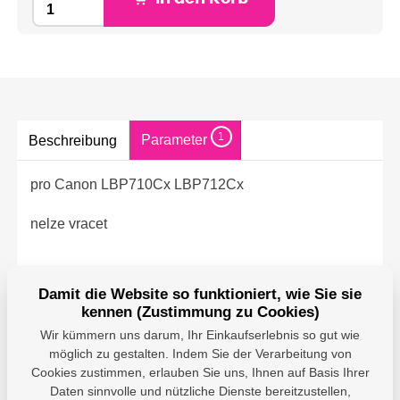
1
Parameter
Beschreibung
pro Canon LBP710Cx LBP712Cx
nelze vracet
Damit die Website so funktioniert, wie Sie sie
kennen (Zustimmung zu Cookies)
Parameter
Wir kümmern uns darum, Ihr Einkaufserlebnis so gut wie
möglich zu gestalten. Indem Sie der Verarbeitung von
Canon - Canon
Deutschland GMBH;
Cookies zustimmen, erlauben Sie uns, Ihnen auf Basis Ihrer
Europark Fichtenhain A
Daten sinnvolle und nützliche Dienste bereitzustellen,
Producer