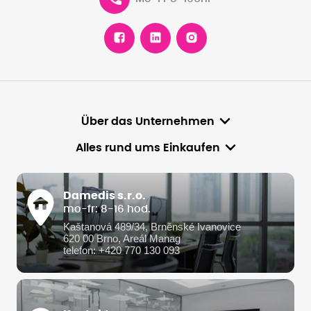
Über das Unternehmen
Alles rund ums Einkaufen
Damedis s.r.o.
mo-fr: 8-16 hod.
Kaštanová 489/34, Brněnské Ivanovice
620 00 Brno, Areál Manag
telefon: +420 770 130 093