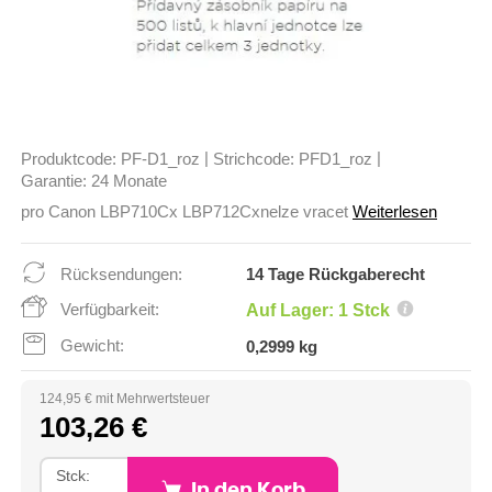
|
|
Produktcode:
PF-D1_roz
Strichcode:
PFD1_roz
Garantie:
24 Monate
pro Canon LBP710Cx LBP712Cxnelze vracet
Weiterlesen
Rücksendungen:
14 Tage Rückgaberecht
Verfügbarkeit:
Auf Lager: 1 Stck
Gewicht:
0,2999 kg
124,95 € mit Mehrwertsteuer
103,26 €
Stck:
In den Korb