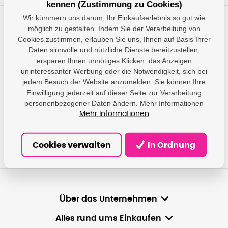
kennen (Zustimmung zu Cookies)
Wir kümmern uns darum, Ihr Einkaufserlebnis so gut wie
möglich zu gestalten. Indem Sie der Verarbeitung von
Haben Sie Fragen?
Cookies zustimmen, erlauben Sie uns, Ihnen auf Basis Ihrer
Wir geben Ihnen Antworten und helfen Ihnen, die am besten
Daten sinnvolle und nützliche Dienste bereitzustellen,
geeignete Lösung zu finden.
ersparen Ihnen unnötiges Klicken, das Anzeigen
uninteressanter Werbung oder die Notwendigkeit, sich bei
jedem Besuch der Website anzumelden. Sie können Ihre
info@damedis.cz
Einwilligung jederzeit auf dieser Seite zur Verarbeitung
personenbezogener Daten ändern. Mehr Informationen
Mo-Fr 8-16Uhr
Mehr Informationen
Cookies verwalten
In Ordnung
Über das Unternehmen
Alles rund ums Einkaufen