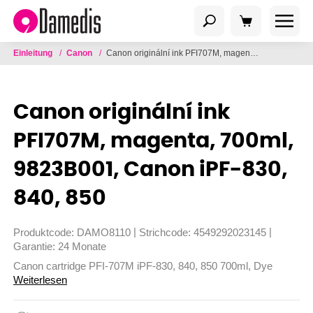
Einleitung
/
Canon
/
Canon originální ink PFI707M, magenta, 700ml, 9823B001, Canon iPF-830, 840, 850
Canon originální ink
PFI707M, magenta, 700ml,
9823B001, Canon iPF-830,
840, 850
|
|
Produktcode:
DAMO8110
Strichcode:
4549292023145
Garantie:
24 Monate
Canon cartridge PFI-707M iPF-830, 840, 850 700ml, Dye
Weiterlesen