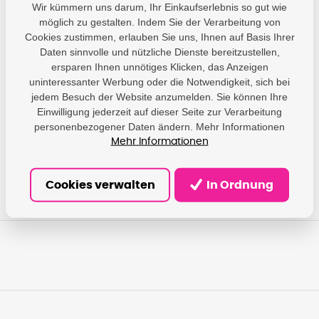
Wir kümmern uns darum, Ihr Einkaufserlebnis so gut wie
möglich zu gestalten. Indem Sie der Verarbeitung von
Cookies zustimmen, erlauben Sie uns, Ihnen auf Basis Ihrer
Parameter
Daten sinnvolle und nützliche Dienste bereitzustellen,
ersparen Ihnen unnötiges Klicken, das Anzeigen
uninteressanter Werbung oder die Notwendigkeit, sich bei
Brother - Brother
International GmbH;
jedem Besuch der Website anzumelden. Sie können Ihre
Konrad-Adenauer-Allee
Einwilligung jederzeit auf dieser Seite zur Verarbeitung
Producer
1–11, Bad Vilbel, DE,
personenbezogener Daten ändern. Mehr Informationen
61118;
Mehr Informationen
brother@brother.de
Cookies verwalten
In Ordnung