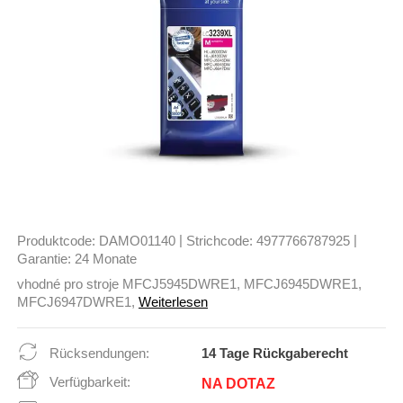
|
|
Produktcode:
DAMO01140
Strichcode:
4977766787925
Garantie:
24 Monate
vhodné pro stroje MFCJ5945DWRE1, MFCJ6945DWRE1,
MFCJ6947DWRE1,
Weiterlesen
Rücksendungen:
14 Tage Rückgaberecht
Verfügbarkeit:
NA DOTAZ